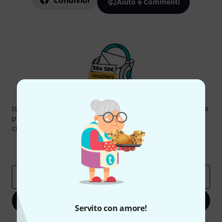
Condividi
Aiuto e Commenti
Thomann Newsletter
Iscriviti alla newsletter di Thomann, e con un po' di fortuna
potrai vincere uno dei 50 buoni del valore di 50 euro
ciascuno!
Contributi d'ispirazione
Offerte
Approfondimenti Thomann
Indirizzo e-mail
*
Iscriviti ora
Servito con amore!