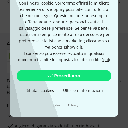
Cliccando su "Iscriviti ora", lei accetta di ricevere pubblicità via e-mail. È
Con i nostri cookie, vorremmo offrirti la migliore
possibile annullare l'iscrizione in qualsiasi momento. Può trovare
esperienza di shopping possibile, con tutto ciò
ulteriori informazioni sulla newsletter nelle nostre linee guida per la
protezione dei dati
data protection guideline
.
che ne consegue. Questo include, ad esempio,
offerte adatte, annunci personalizzati e il
* Richiesto
salvataggio delle preferenze. Se per te va bene,
acconsenti semplicemente all'uso dei cookie per
preferenze, statistiche e marketing cliccando su
Acquisti e pagamenti sicuri
'Va bene!' (
show all
).
Il consenso può essere revocato in qualsiasi
momento tramite le impostazioni dei cookie (
qui
)
Procediamo!
Paga in tutta sicurezza con Contanti alla consegna, Bonifico
bancario, PayPal, Amazon Pay,
Klarna Paga Ora
,
Klarna
Rifiuta i cookies
Ulteriori Informazioni
Paga in 3 rate
oppure Carta di credito.
·
I tuoi vantaggi
Imprint
Privacy
3 anni di garanzia Thomann
30 giorni di garanzia soddisfatti o rimborsati