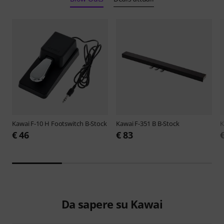
Kawai
F-10 H Footswitch B-Stock
Kawai
F-351 B B-Stock
K
€ 46
€ 83
Da sapere su Kawai