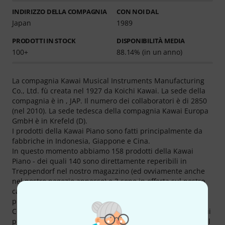
INDIRIZZO DELLA COMPAGNIA
CON NOI DAL
Japan
1989
PRODOTTI IN STOCK
DISPONIBILITÀ MEDIA
100+
88.14% (in un anno)
La compagnia Kawai Musical Instruments Manufacturing
Co., Ltd. fù creata nel 1927 da Koichi Kawai. La sede della
compagnia è in , JAP. Il numero dei collaboratori è di 2850
(nel 2010). La sede tedesca della compagnia Kawai Europa
GmbH è in Krefeld (D).
I prodotti della Kawai Piano sono fatti principalmente da
fabbriche in Indonesia, Giappone e Cina.
In questo momento abbiamo 158 prodotti della Kawai
Piano - dei quali 140 sono direttamente reperibili in
Treppendorf nel nostro magazzino (ed ovviamente anche
nel nostro negozio annesso) e 3 sono in offerta sul nostro
catalogo Hot Deals.. La marca Kawai è dal 1989 nel nostro
programma.
Con un totale di 3309 multimendia, giudizi e recensioni sui
prodotti Kawai Music-troverete informazioni aggiuntive sul