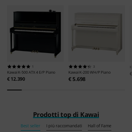
1
3
K
Kawai
K-500 ATX 4 E/P Piano
Kawai
K-200 WH/P Piano
€
€ 5.698
€ 12.390
Prodotti top di Kawai
Best seller
I più raccomandati
Hall of Fame