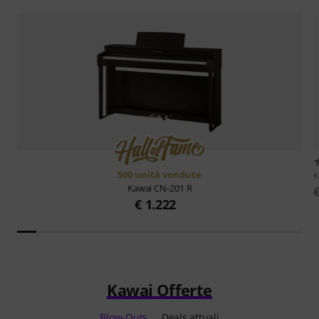
500 unità vendute
K
Kawai
CN-201 R
€ 1.222
Kawai Offerte
Blow-Outs
Deals attuali