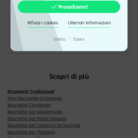
Procediamo!
Altre opzioni di contatto
Rifiuta i cookies
Ulteriori Informazioni
Restituire un prodotto
·
Imprint
Privacy
Tutti i contatti
Scopri di più
Strumenti Tradizionali
Altre Bacchette Orchestrali
Bacchette Combinate
Bacchette per Glockenspiel
Bacchette per Piatto Sospeso
Bacchette per Tamburo Orchestrale
Bacchette per Timpano