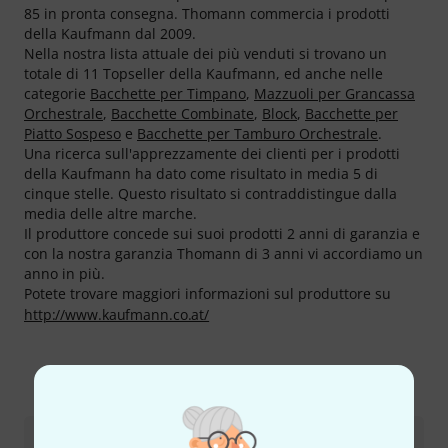
85 in pronta consegna. Thomann commercia i prodotti
della Kaufmann dal 2009.
Nella nostra lista attuale dei più venduti si trovano un
totale di 11 Topseller della Kaufmann, ed anche nelle
categorie
Bacchette per Timpano
,
Mazzuoli per Grancassa
Orchestrale
,
Bacchette Combinate
,
Block
,
Bacchette per
Piatto Sospeso
e
Bacchette per Tamburo Orchestrale
.
Una ricerca sull'apprezzamente dei clienti per i prodotti
della Kaufmann ha dato come risultato in media 5 di
cinque stelle. Questo risultato si contraddistingue dalla
media delle altre marche.
Il produttore concede sui suoi prodotti 2 anni di garanzia e
con la nostra garanzia Thomann di 3 anni vi accordiamo un
anno in più.
Potete trovare maggiori informazioni sul produttore su
http://www.kaufmann.co.at/
Come contattarci