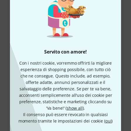
Servizio Clienti Italia
Servito con amore!
+39-0636154709
Con i nostri cookie, vorremmo offrirti la migliore
esperienza di shopping possibile, con tutto ciò
Il nostro servizio clienti è a disposizione in caso di
che ne consegue. Questo include, ad esempio,
domande o problemi dopo l'acquisto.
offerte adatte, annunci personalizzati e il
salvataggio delle preferenze. Se per te va bene,
Prepara il tuo numero cliente
acconsenti semplicemente all'uso dei cookie per
preferenze, statistiche e marketing cliccando su
Orari di apertura (CEST - Ora legale
'Va bene!' (
show all
).
dell'Europa centrale)
Il consenso può essere revocato in qualsiasi
momento tramite le impostazioni dei cookie (
qui
)
Utilizza il servizio di richiamata