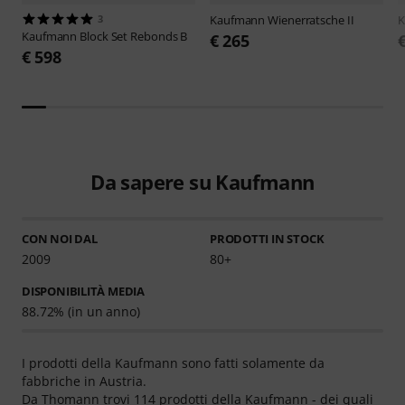
3
Kaufmann
Wienerratsche II
Kaufmann
Block Set Rebonds B
€ 265
€ 598
Da sapere su Kaufmann
CON NOI DAL
PRODOTTI IN STOCK
2009
80+
DISPONIBILITÀ MEDIA
88.72% (in un anno)
I prodotti della Kaufmann sono fatti solamente da
fabbriche in Austria.
Da Thomann trovi 114 prodotti della Kaufmann - dei quali