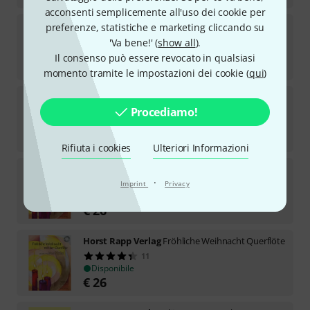
acconsenti semplicemente all'uso dei cookie per
Horst Rapp Verlag
Klarinette lernen mit Spaß 1
preferenze, statistiche e marketing cliccando su
5
'Va bene!' (
show all
).
Disponibile
Il consenso può essere revocato in qualsiasi
€
24,90
momento tramite le impostazioni dei cookie (
qui
)
Horst Rapp Verlag
Bläser-Team 1 Percussion
Procediamo!
Disponibile
€
22,30
Rifiuta i cookies
Ulteriori Informazioni
Horst Rapp Verlag
Fröhliche Weihnachten Klar
·
8
Imprint
Privacy
Disponibile
€
26
Horst Rapp Verlag
Fröhliche Weihnacht Querflöte
11
Disponibile
€
26