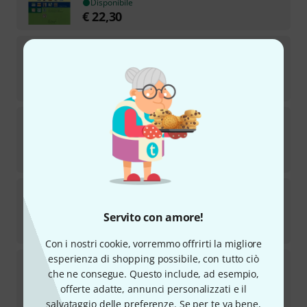
Disponibile
€
22,30
Horst Rapp Verlag
Bläser-Team 2 Percussion
Disponibile
€
22,30
Horst Rapp Verlag
Horn Lernen mit Spaß 2
2
Disponibile
€
26
Horst Rapp Verlag
Klarinette lernen mit Spaß 2
5
Servito con amore!
Disponibile
€
26
Con i nostri cookie, vorremmo offrirti la migliore
esperienza di shopping possibile, con tutto ciò
Horst Rapp Verlag
Horn Lernen mit Spaß 3
che ne consegue. Questo include, ad esempio,
2
Disponibile
offerte adatte, annunci personalizzati e il
€
26
salvataggio delle preferenze. Se per te va bene,