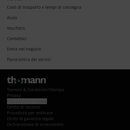
Costi di trasporto e tempi di consegna
Aiuto
Vouchers
Contattaci
Entra nel negozio
Panoramica dei servizi
Termini & Condizioni
/
Stampa
Privacy
Impostazione Cookie
Diritto di recesso
Procedura per ordinare
Diritti di garanzia legale
Dichiarazione di accessibilità