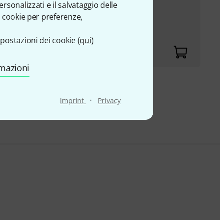
sonalizzati e il salvataggio delle
1-3 flauti traversi
 cookie per preferenze,
postazioni dei cookie (
qui
)
rmazioni
rto superiore a € 99
·
Imprint
Privacy
ale