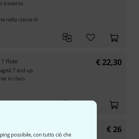
o traverso
e nella classe di
€
22,30
1 Flute
 aged 7 and up
er in class
€
26
ihnacht Querflöte
ping possibile, con tutto ciò che