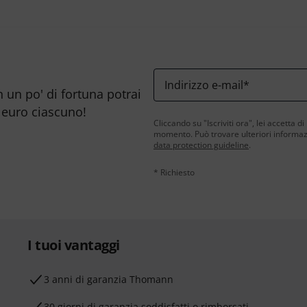
Indirizzo e-mail
*
n un po' di fortuna potrai
 euro ciascuno!
Cliccando su "Iscriviti ora", lei accetta di
momento. Può trovare ulteriori informazio
data protection guideline
.
* Richiesto
I tuoi vantaggi
3 anni di garanzia Thomann
30 giorni di garanzia soddisfatti o rimborsati