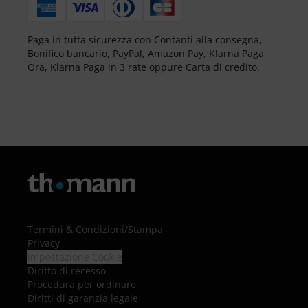
Paga in tutta sicurezza con Contanti alla consegna,
Bonifico bancario, PayPal, Amazon Pay,
Klarna Paga
Ora
,
Klarna Paga in 3 rate
oppure Carta di credito.
Termini & Condizioni
/
Stampa
Privacy
Impostazione Cookie
Diritto di recesso
Procedura per ordinare
Diritti di garanzia legale