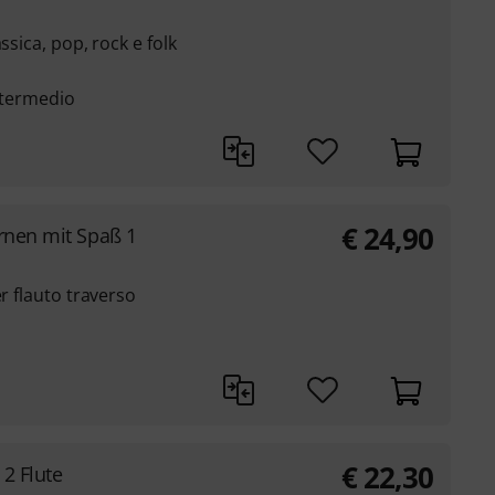
ssica, pop, rock e folk
intermedio
€
24,90
rnen mit Spaß 1
er flauto traverso
€
22,30
2 Flute