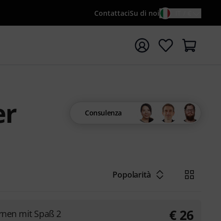
Contattaci
Su di noi
IT / €
re la ricerca con il termine di ricerca {searchTerm}
er
Consulenza
Popolarità
€
26
rnen mit Spaß 2