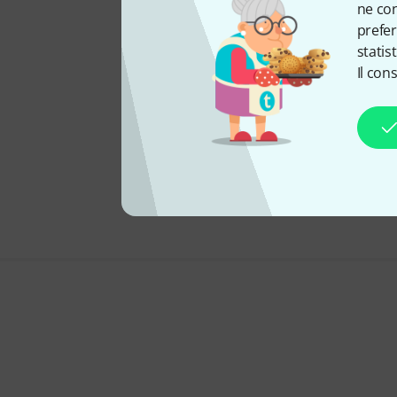
ne con
prefer
statis
Il con