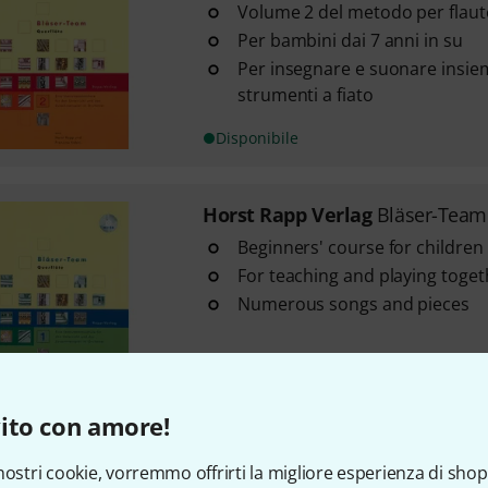
Volume 2 del metodo per flaut
Per bambini dai 7 anni in su
Per insegnare e suonare insiem
strumenti a fiato
Disponibile
Horst Rapp Verlag
Bläser-Team 
Beginners' course for children
For teaching and playing togeth
Numerous songs and pieces
Disponibile
ito con amore!
Horst Rapp Verlag
Fröhliche We
nostri cookie, vorremmo offrirti la migliore esperienza di shop
11