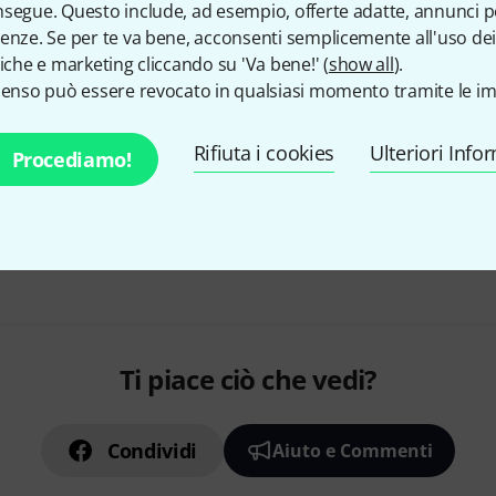
segue. Questo include, ad esempio, offerte adatte, annunci per
46 canti natalizi arrangiati per 
enze. Se per te va bene, acconsenti semplicemente all'uso dei
Con testi
tiche e marketing cliccando su 'Va bene!' (
show all
).
Livello di difficoltà facile
senso può essere revocato in qualsiasi momento tramite le im
Disponibile
Rifiuta i cookies
Ulteriori Info
Procediamo!
Spedizione gratuita per acquisti di un impo
I prezzi includono l'IVA loc
Ti piace ciò che vedi?
Condividi
Aiuto e Commenti