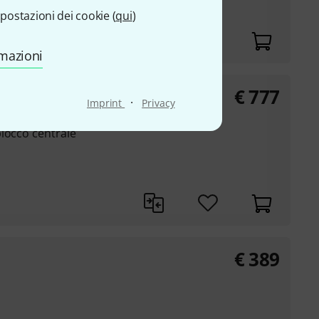
postazioni dei cookie (
qui
)
ezionato
rmazioni
€
777
s CT
·
Imprint
Privacy
locco centrale
€
389