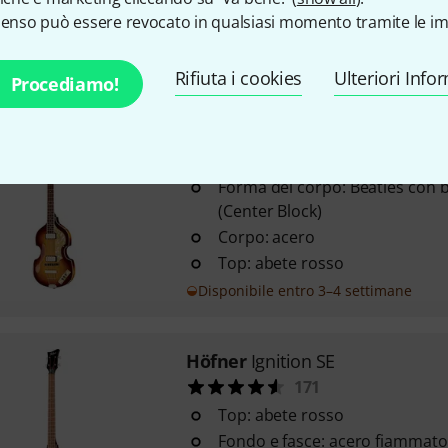
locali
senso può essere revocato in qualsiasi momento tramite le im
Top: abete rosso massello sel
Disponibile
Rifiuta i cookies
Ulteriori Info
Procediamo!
Höfner
HCT-500/1-SB Violin Bas
106
Forma del corpo: Beatles con b
(Center Block)
Corpo: acero
Top: abete rosso
Disponibile entro 3–4 settimane
Höfner
Ignition SE
171
Top: abete rosso
Fondo e fasce: acero fiammato