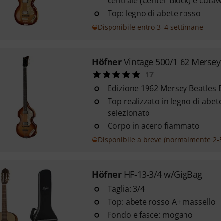
centrale (Center Block) e cuta
Top: legno di abete rosso
Disponibile entro 3–4 settimane
Höfner
Vintage 500/1 62 Mersey
17
Edizione 1962 Mersey Beatles 
Top realizzato in legno di abe
selezionato
Corpo in acero fiammato
Disponibile a breve (normalmente 2-5
Höfner
HF-13-3/4 w/GigBag
Taglia: 3/4
Top: abete rosso A+ massello
Fondo e fasce: mogano