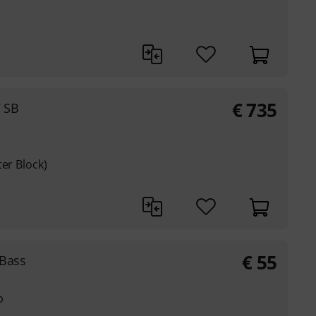
€
735
7 SB
ter Block)
€
55
nBass
b