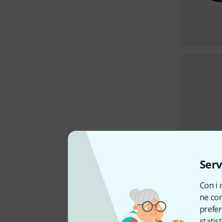
Serv
Con i 
ne con
prefer
statis