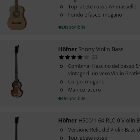
Top: abete rosso A+ massello
Fondo e fasce: mogano
Disponibile
Höfner
Shorty Violin Bass
33
Combina il fascino del basso S
vintage di un vero Violin Beatl
Corpo: mogano
Manico: acero
Disponibile
Höfner
H500/1-64-RLC-0 Violin 
Versione Relic del Violin Bass 
Top: abete rosso