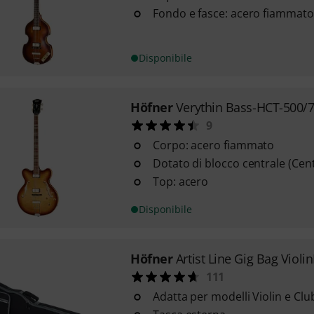
Fondo e fasce: acero fiammato
Disponibile
Höfner
Verythin Bass-HCT-500/
9
Corpo: acero fiammato
Dotato di blocco centrale (Cen
Top: acero
Disponibile
Höfner
Artist Line Gig Bag Violi
111
Adatta per modelli Violin e Clu