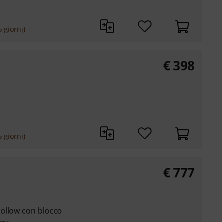
 giorni)
€
398
 giorni)
€
777
ollow con blocco