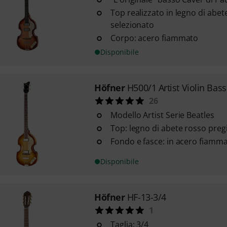
Top realizzato in legno di abe
selezionato
Corpo: acero fiammato
Disponibile
Höfner
H500/1 Artist Violin Bass
26
Modello Artist Serie Beatles
Top: legno di abete rosso preg
Fondo e fasce: in acero fiamm
Disponibile
Höfner
HF-13-3/4
1
Taglia: 3/4