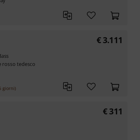
way
€
3.111
Bass
te rosso tedesco
 giorni)
€
311