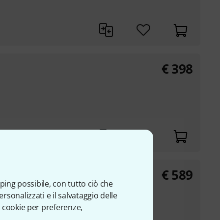
€
398
€
589
ping possibile, con tutto ciò che
sonalizzati e il salvataggio delle
 cookie per preferenze,
ivamente con legni