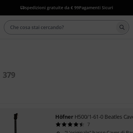
spedizioni gratuite da € 99
Pagamenti Sicuri
Avvia
379
Höfner
H500/1-61-0 Beatles Ca
7
"L'originale" basso Caver di P