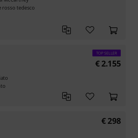
te rosso tedesco
TOP SELLER
€
2.155
iato
ato
€
298