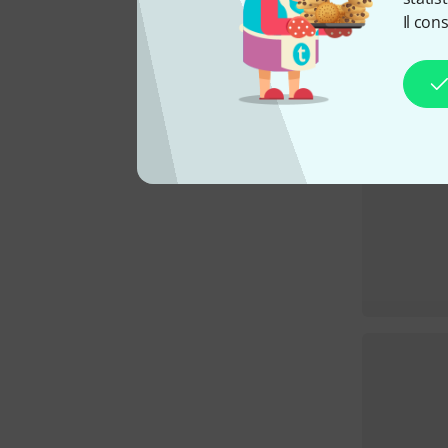
Il con