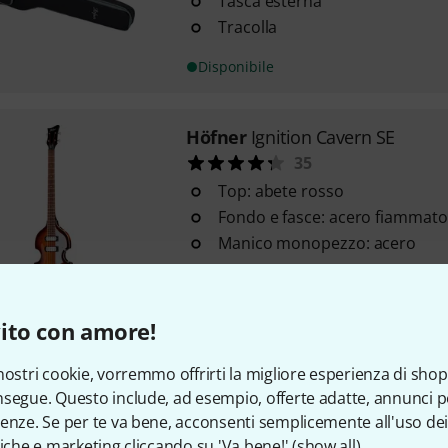
Tasca esterna
Tracolla
Disponibile
Höfner
Ignition Cavern SE
35
Top: abete rosso
Fondo e fasce: acero fiammato
Manico monopezzo: acero
Disponibile
ito con amore!
Höfner
HGL8 Green Line
nostri cookie, vorremmo offrirti la migliore esperienza di shop
1
segue. Questo include, ad esempio, offerte adatte, annunci per
Taglia: 4/4
enze. Se per te va bene, acconsenti semplicemente all'uso dei
Green Line - realizzata esclus
tiche e marketing cliccando su 'Va bene!' (
show all
).