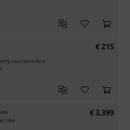
€
215
horty con l'atmosfera
es
€
3.399
Bass
del 1964