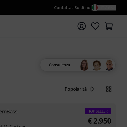
Contattaci
Su di noi
IT / €
re la ricerca con il termine di ricerca {searchTerm}
Consulenza
Popolarità
vernBass
TOP SELLER
€
2.950
aul McCartney