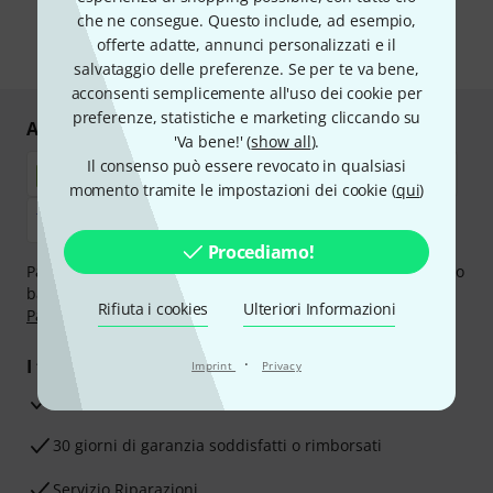
ulteriori informazioni sulla newsletter nelle nostre linee guida per la
protezione dei dati
data protection guideline
.
che ne consegue. Questo include, ad esempio,
offerte adatte, annunci personalizzati e il
* Richiesto
salvataggio delle preferenze. Se per te va bene,
acconsenti semplicemente all'uso dei cookie per
preferenze, statistiche e marketing cliccando su
Acquisti e pagamenti sicuri
'Va bene!' (
show all
).
Il consenso può essere revocato in qualsiasi
momento tramite le impostazioni dei cookie (
qui
)
Procediamo!
Paga in tutta sicurezza con Contanti alla consegna, Bonifico
bancario, PayPal, Amazon Pay,
Klarna Paga Ora
,
Klarna
Rifiuta i cookies
Ulteriori Informazioni
Paga in 3 rate
oppure Carta di credito.
·
I tuoi vantaggi
Imprint
Privacy
3 anni di garanzia Thomann
30 giorni di garanzia soddisfatti o rimborsati
Servizio Riparazioni