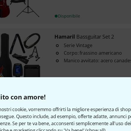
Disponibile
Hamaril
Bassguitar Set 2
Serie Vintage
Corpo: frassino americano
Manico avvitato: acero canade
Disponibile
ito con amore!
Hamaril
Acoustic Guitar Set 2
Taglia: 3/4
nostri cookie, vorremmo offrirti la migliore esperienza di shop
Top: abete rosso laminato
segue. Questo include, ad esempio, offerte adatte, annunci per
enze. Se per te va bene, acconsenti semplicemente all'uso dei
Fondo e fasce: acero (tinta noc
tiche e marketing cliccando su 'Va bene!' (
show all
).