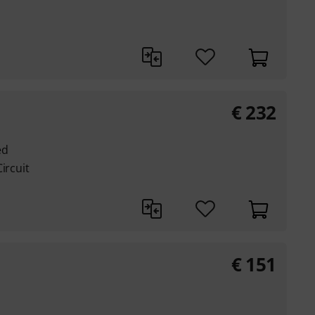
€
232
ed
ircuit
€
151