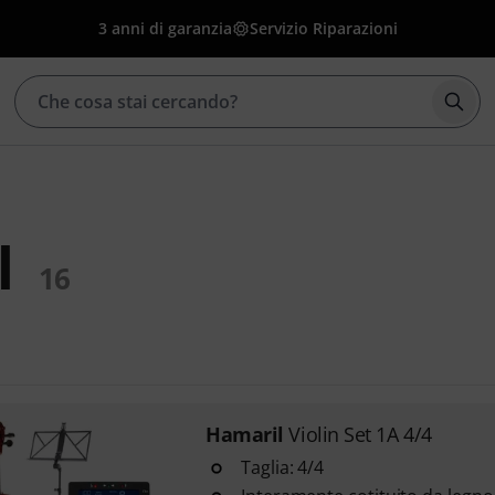
3 anni di garanzia
Servizio Riparazioni
Avvia
l
16
Hamaril
Violin Set 1A 4/4
Taglia: 4/4