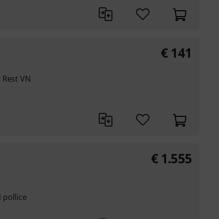
€
141
 Rest VN
€
1.555
l pollice