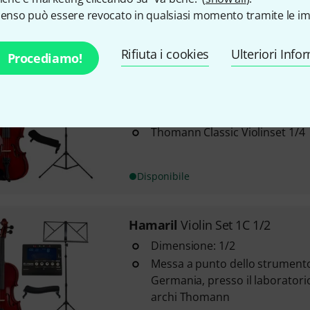
senso può essere revocato in qualsiasi momento tramite le im
Disponibile
Rifiuta i cookies
Ulteriori Info
Procediamo!
Hamaril
Violin Set 1D 1/4
Artino SR-41 Comfort Shoulder
Thomann CTM-700
Thomann Classic Violinset 1/4
Disponibile
Hamaril
Violin Set 1C 1/2
Dimensione: 1/2
Messa a punto dello strumento
Germania, presso il laboratori
archi Thomann