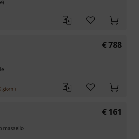
e)
€
788
le
 giorni)
€
161
no massello