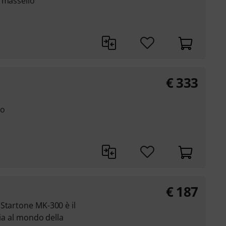
 massello
€
333
no
€
187
Startone MK-300 è il
cia al mondo della