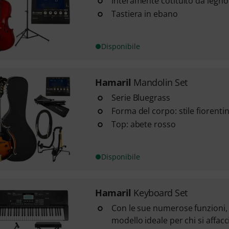
Interamente cotituito da legno
Tastiera in ebano
Disponibile
Hamaril
Mandolin Set
Serie Bluegrass
Forma del corpo: stile fiorenti
Top: abete rosso
Disponibile
Hamaril
Keyboard Set
Con le sue numerose funzioni, 
modello ideale per chi si affac