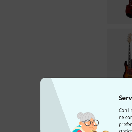
Serv
Con i 
ne con
prefer
statis