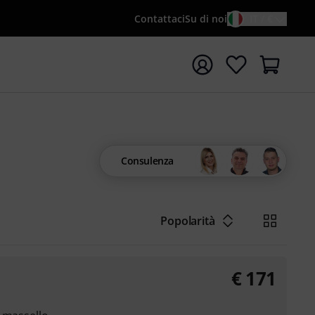
Contattaci
Su di noi
IT / €
re la ricerca con il termine di ricerca {searchTerm}
Consulenza
Popolarità
€
171