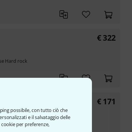
€
322
se Hard rock
€
171
ping possibile, con tutto ciò che
sonalizzati e il salvataggio delle
 cookie per preferenze,
e)