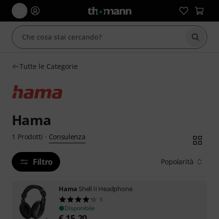
Avviare
Tutte le Categorie
Hama
Consulenza
1
Prodotti
·
Filtro
Popolarità
Hama
Shell II Headphone
5
Disponibile
€
15,20