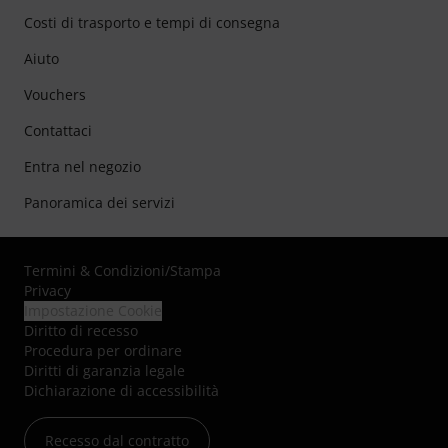
Costi di trasporto e tempi di consegna
Aiuto
Vouchers
Contattaci
Entra nel negozio
Panoramica dei servizi
Termini & Condizioni
/
Stampa
Privacy
Impostazione Cookie
Diritto di recesso
Procedura per ordinare
Diritti di garanzia legale
Dichiarazione di accessibilità
Recesso dal contratto