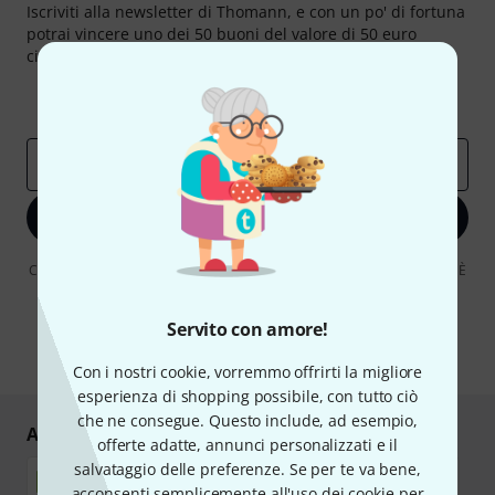
Iscriviti alla newsletter di Thomann, e con un po' di fortuna
potrai vincere uno dei 50 buoni del valore di 50 euro
ciascuno!
Contributi d'ispirazione
Offerte
Approfondimenti Thomann
Indirizzo e-mail
*
Iscriviti ora
Cliccando su "Iscriviti ora", lei accetta di ricevere pubblicità via e-mail. È
possibile annullare l'iscrizione in qualsiasi momento. Può trovare
ulteriori informazioni sulla newsletter nelle nostre linee guida per la
protezione dei dati
data protection guideline
.
Servito con amore!
* Richiesto
Con i nostri cookie, vorremmo offrirti la migliore
esperienza di shopping possibile, con tutto ciò
che ne consegue. Questo include, ad esempio,
Acquisti e pagamenti sicuri
offerte adatte, annunci personalizzati e il
salvataggio delle preferenze. Se per te va bene,
acconsenti semplicemente all'uso dei cookie per