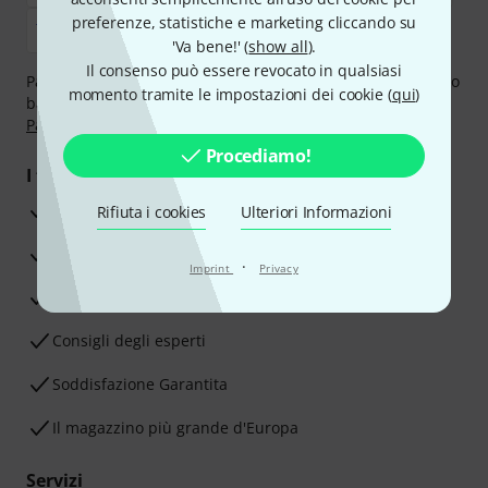
preferenze, statistiche e marketing cliccando su
'Va bene!' (
show all
).
Il consenso può essere revocato in qualsiasi
Paga in tutta sicurezza con Contanti alla consegna, Bonifico
momento tramite le impostazioni dei cookie (
qui
)
bancario, PayPal, Amazon Pay,
Klarna Paga Ora
,
Klarna
Paga in 3 rate
oppure Carta di credito.
Procediamo!
I tuoi vantaggi
3 anni di garanzia Thomann
Rifiuta i cookies
Ulteriori Informazioni
30 giorni di garanzia soddisfatti o rimborsati
·
Imprint
Privacy
Servizio Riparazioni
Consigli degli esperti
Soddisfazione Garantita
Il magazzino più grande d'Europa
Servizi