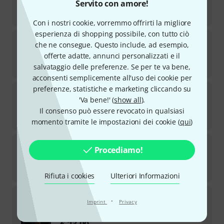
Servito con amore!
Disponibile
€
21,40
Con i nostri cookie, vorremmo offrirti la migliore
esperienza di shopping possibile, con tutto ciò
Hal Leonard
Abba Gold Ukulele
che ne consegue. Questo include, ad esempio,
2
offerte adatte, annunci personalizzati e il
Disponibile
€
24,90
salvataggio delle preferenze. Se per te va bene,
acconsenti semplicemente all'uso dei cookie per
preferenze, statistiche e marketing cliccando su
Hal Leonard
Ukulele Scale Finder
'Va bene!' (
show all
).
10
Disponibile
Il consenso può essere revocato in qualsiasi
€
15,90
momento tramite le impostazioni dei cookie (
qui
)
Hal Leonard
100 Most Beautiful Songs Uku
Procediamo!
2
Disponibile fra circa una settimana
€
42
Rifiuta i cookies
Ulteriori Informazioni
Hal Leonard
J.S.Bach f Fingerstyle Ukulele
·
Imprint
Privacy
10
Disponibile
€
23,90