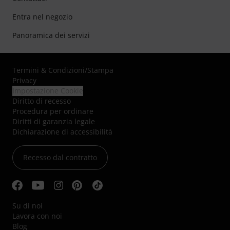
Entra nel negozio
Panoramica dei servizi
Termini & Condizioni
/
Stampa
Privacy
Impostazione Cookie
Diritto di recesso
Procedura per ordinare
Diritti di garanzia legale
Dichiarazione di accessibilità
Recesso dal contratto
Su di noi
Lavora con noi
Blog