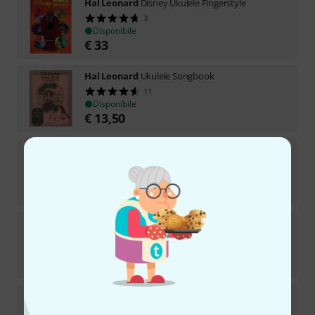
Hal Leonard
Disney Ukulele Fingerstyle
3
Disponibile
€
33
Hal Leonard
Ukulele Songbook
11
Disponibile
€
13,50
Hal Leonard
Billie Eilish For Ukulele
2
Disponibile
€
24,90
Hal Leonard
Early Blues Ukulele
1
Disponibile
€
22,50
Hal Leonard
Baritone Ukulele Method Book 1
5