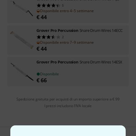
5
Disponibile entro 4–5 settimane
€
44
Grover Pro Percussion
Snare Drum Wires 14ECC
2
Disponibile entro 7–9 settimane
€
44
Grover Pro Percussion
Snare Drum Wires 14ESX
Disponibile
€
66
Spedizione gratuita per acquisti di un importo superiore a € 99
I prezzi includono l'IVA locale