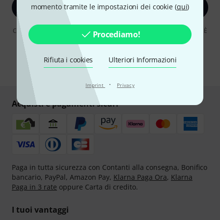
momento tramite le impostazioni dei cookie (
qui
)
Iscriviti ora
Cliccando su "Iscriviti ora", lei accetta di ricevere pubblicità via e-mail. È
Procediamo!
possibile annullare l'iscrizione in qualsiasi momento. Può trovare
ulteriori informazioni sulla newsletter nelle nostre linee guida per la
protezione dei dati
data protection guideline
.
Rifiuta i cookies
Ulteriori Informazioni
* Richiesto
·
Imprint
Privacy
Acquisti e pagamenti sicuri
Paga in tutta sicurezza con Contanti alla consegna, Bonifico
bancario, PayPal, Amazon Pay,
Klarna Paga Ora
,
Klarna
Paga in 3 rate
oppure Carta di credito.
I tuoi vantaggi