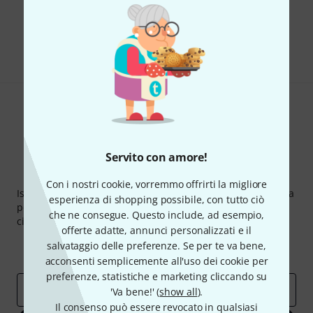
Ti piace ciò che vedi?
Condividi
Aiuto e Commenti
Servito con amore!
Thomann Newsletter
Con i nostri cookie, vorremmo offrirti la migliore
Iscriviti alla newsletter di Thomann, e con un po' di fortuna
esperienza di shopping possibile, con tutto ciò
potrai vincere uno dei 50 buoni del valore di 50 euro
che ne consegue. Questo include, ad esempio,
ciascuno!
offerte adatte, annunci personalizzati e il
Contributi d'ispirazione
Offerte
salvataggio delle preferenze. Se per te va bene,
Approfondimenti Thomann
acconsenti semplicemente all'uso dei cookie per
preferenze, statistiche e marketing cliccando su
Indirizzo e-mail
*
'Va bene!' (
show all
).
Il consenso può essere revocato in qualsiasi