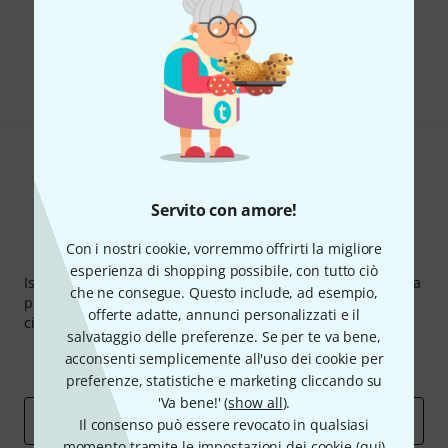
Ti piace ciò che vedi?
Condividi
Aiuto e Commenti
Servito con amore!
Con i nostri cookie, vorremmo offrirti la migliore
Thomann Newsletter
esperienza di shopping possibile, con tutto ciò
Iscriviti alla newsletter di Thomann, e con un po' di fortuna
che ne consegue. Questo include, ad esempio,
potrai vincere uno dei 50 buoni del valore di 50 euro
offerte adatte, annunci personalizzati e il
ciascuno!
salvataggio delle preferenze. Se per te va bene,
Contributi d'ispirazione
Offerte
acconsenti semplicemente all'uso dei cookie per
Approfondimenti Thomann
preferenze, statistiche e marketing cliccando su
'Va bene!' (
show all
).
Indirizzo e-mail
*
Il consenso può essere revocato in qualsiasi
momento tramite le impostazioni dei cookie (
qui
)