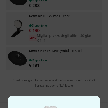
Disponibile
€
283
Gewa
KP-10 Kick Pad B-Stock
Disponibile
€
130
Miglior prezzo degli ultimi 30 giorni
:
-8%
€
141
Gewa
CP-16 16" Neo Cymbal P B-Stock
Disponibile
€
191
Spedizione gratuita per acquisti di un importo superiore a € 99
I prezzi includono l'IVA locale