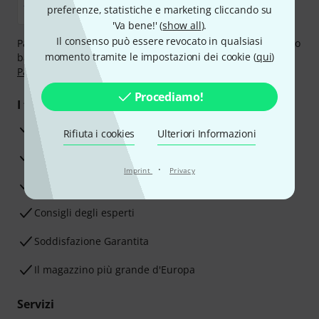
preferenze, statistiche e marketing cliccando su
'Va bene!' (
show all
).
Il consenso può essere revocato in qualsiasi
Paga in tutta sicurezza con Contanti alla consegna, Bonifico
momento tramite le impostazioni dei cookie (
qui
)
bancario, PayPal, Amazon Pay,
Klarna Paga Ora
,
Klarna
Paga in 3 rate
oppure Carta di credito.
Procediamo!
I tuoi vantaggi
3 anni di garanzia Thomann
Rifiuta i cookies
Ulteriori Informazioni
30 giorni di garanzia soddisfatti o rimborsati
·
Imprint
Privacy
Servizio Riparazioni
Consigli degli esperti
Soddisfazione Garantita
Il magazzino più grande d'Europa
Servizi