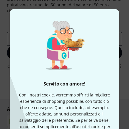
potrai vincere uno dei 50 buoni del valore di 50 euro
ciascuno!
Contributi d'ispirazione
Offerte
Approfondimenti Thomann
Indirizzo e-mail
*
Iscriviti ora
Cliccando su "Iscriviti ora", lei accetta di ricevere pubblicità via e-mail. È
possibile annullare l'iscrizione in qualsiasi momento. Può trovare
ulteriori informazioni sulla newsletter nelle nostre linee guida per la
protezione dei dati
data protection guideline
.
Servito con amore!
* Richiesto
Con i nostri cookie, vorremmo offrirti la migliore
esperienza di shopping possibile, con tutto ciò
che ne consegue. Questo include, ad esempio,
Acquisti e pagamenti sicuri
offerte adatte, annunci personalizzati e il
salvataggio delle preferenze. Se per te va bene,
acconsenti semplicemente all'uso dei cookie per