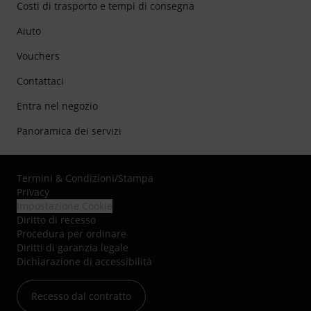
Costi di trasporto e tempi di consegna
Aiuto
Vouchers
Contattaci
Entra nel negozio
Panoramica dei servizi
Termini & Condizioni
/
Stampa
Privacy
Impostazione Cookie
Diritto di recesso
Procedura per ordinare
Diritti di garanzia legale
Dichiarazione di accessibilità
Recesso dal contratto