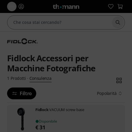
Avviare
Fidlock Accessori per
Macchine Fotografiche
Consulenza
1
Prodotti
·
Filtro
Popolarità
Fidlock
VACUUM screw base
Disponibile
€
31