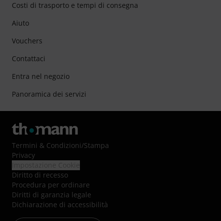
Costi di trasporto e tempi di consegna
Aiuto
Vouchers
Contattaci
Entra nel negozio
Panoramica dei servizi
Termini & Condizioni
/
Stampa
Privacy
Impostazione Cookie
Diritto di recesso
Procedura per ordinare
Diritti di garanzia legale
Dichiarazione di accessibilità