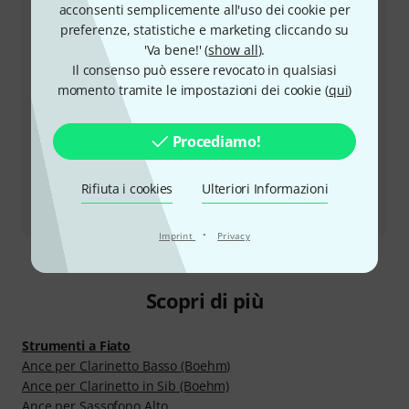
acconsenti semplicemente all'uso dei cookie per
dell'Europa centrale)
preferenze, statistiche e marketing cliccando su
'Va bene!' (
show all
).
Utilizza il servizio di richiamata
Il consenso può essere revocato in qualsiasi
momento tramite le impostazioni dei cookie (
qui
)
Altre opzioni di contatto
Procediamo!
Restituire un prodotto
Rifiuta i cookies
Ulteriori Informazioni
Tutti i contatti
·
Imprint
Privacy
Scopri di più
Strumenti a Fiato
Ance per Clarinetto Basso (Boehm)
Ance per Clarinetto in Sib (Boehm)
Ance per Sassofono Alto