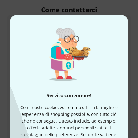
Come contattarci
Servizio Clienti Italia
+39-0636154709
Servito con amore!
Il nostro servizio clienti è a disposizione in caso di
Con i nostri cookie, vorremmo offrirti la migliore
domande o problemi dopo l'acquisto.
esperienza di shopping possibile, con tutto ciò
che ne consegue. Questo include, ad esempio,
Prepara il tuo numero cliente
offerte adatte, annunci personalizzati e il
salvataggio delle preferenze. Se per te va bene,
Orari di apertura (CEST - Ora legale