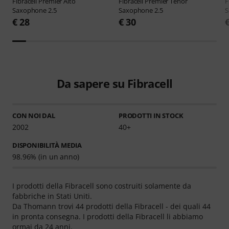
Fibracell
Premier Alto
Fibracell
Premier Tenor
F
Saxophone 2.5
Saxophone 2.5
S
€ 28
€ 30
Da sapere su Fibracell
CON NOI DAL
PRODOTTI IN STOCK
2002
40+
DISPONIBILITÀ MEDIA
98.96% (in un anno)
I prodotti della Fibracell sono costruiti solamente da
fabbriche in Stati Uniti.
Da Thomann trovi 44 prodotti della Fibracell - dei quali 44
in pronta consegna. I prodotti della Fibracell li abbiamo
ormai da 24 anni.