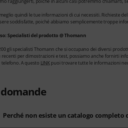
mo raggiungerti, poiché in alcuni casi potremmo chiamarti, se n
 meglio quindi le tue informazioni di cui necessiti. Richieste d
ere soddisfatte, poiché abbiamo semplicemente troppe infor
so: Specialisti del prodotto @ Thomann
200 gli specialisti Thomann che si occupano dei diversi prodott
 recenti per dimostrazioni e test, possiamo anche fornirti inf
r telefono. A questo
LINK
puoi trovare tutte le informazioni nec
e domande
Perché non esiste un catalogo completo