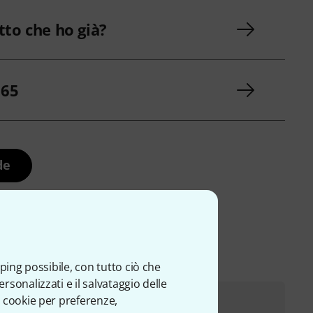
to che ho già?
 65
de
ping possibile, con tutto ciò che
sonalizzati e il salvataggio delle
 cookie per preferenze,