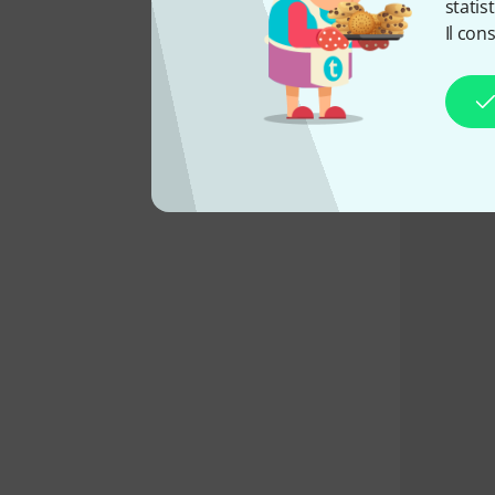
statis
Il con