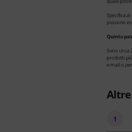
quale potre
Specifica al
possono ess
Quinto pas
Sono circa 
prodotti più
e-mail o pe
Altr
1