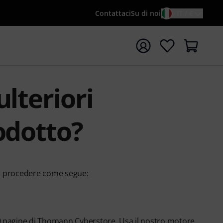
Contattaci
Su di noi
IT / €
re la ricerca con il termine di ricerca {searchTerm}
lteriori
odotto?
 di procedere come segue:
0 pagine di Thomann Cyberstore. Usa il nostro motore