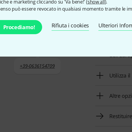
tiche e marketing cliccando su 'Va bene!' (
show all
).
Servizio Clienti Italia
Il nostro servizi
senso può essere revocato in qualsiasi momento tramite le im
problemi dopo l'
Rifiuta i cookies
Ulteriori Info
Prepara i
Procediamo!
Orari di 
dell'Euro
+39-0636154709
Utilizza i
Altre opz
Restituir