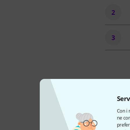
2
3
Serv
Come
Con i 
ne con
prefer