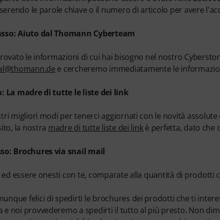
nserendo le parole chiave o il numero di articolo per avere l'ac
sso: Aiuto dal Thomann Cyberteam
rovato le informazioni di cui hai bisogno nel nostro Cyberstore
nal@thomann.de
e cercheremo immediatamente le informazioni s
: La madre di tutte le liste dei link
tri migliori modi per tenerci aggiornati con le novità assolute
ito, la nostra
madre di tutte liste dei link
è perfetta, dato che c
so: Brochures via snail mail
ta ed essere onesti con te, comparate alla quantità di prodot
nque felici di spedirti le brochures dei prodotti che ti inter
e noi provvederemo a spedirti il tutto al più presto. Non dime