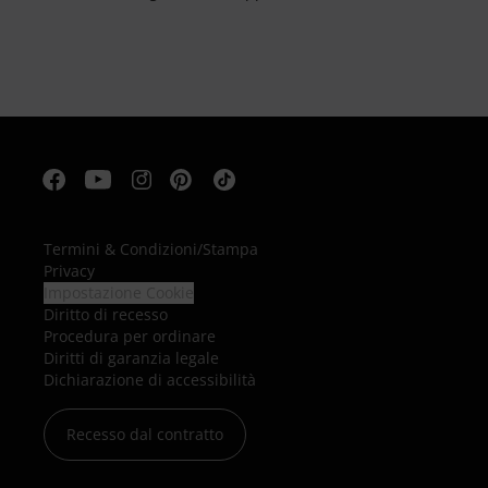
Termini & Condizioni
/
Stampa
Privacy
Impostazione Cookie
Diritto di recesso
Procedura per ordinare
Diritti di garanzia legale
Dichiarazione di accessibilità
Recesso dal contratto