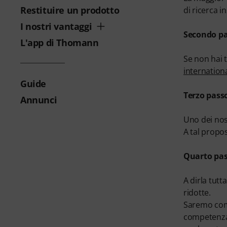
Restituire un prodotto
di ricerca i
I nostri vantaggi
Secondo pa
L'app di Thomann
Se non hai t
internatio
Guide
Terzo passo
Annunci
Uno dei nos
A tal propos
Quarto pas
A dirla tut
ridotte.
Saremo comu
competenza 