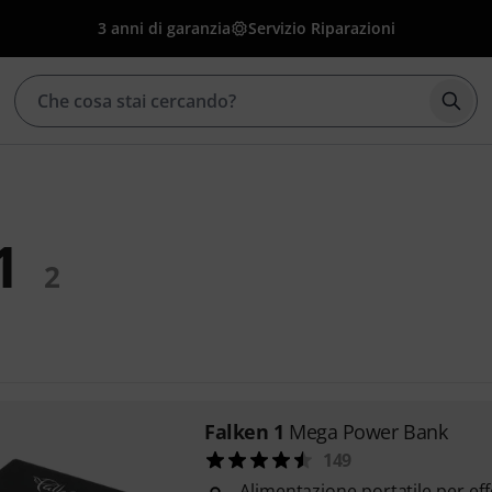
3 anni di garanzia
Servizio Riparazioni
Avvia
1
2
Falken 1
Mega Power Bank
149
Alimentazione portatile per effe