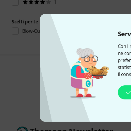
1
Scelti per te
Blow-Outs
(1)
Serv
Con i 
ne con
prefer
statis
Il con