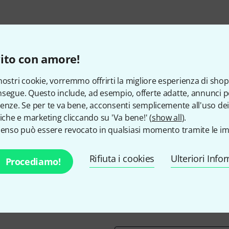
ito con amore!
nostri cookie, vorremmo offrirti la migliore esperienza di shop
segue. Questo include, ad esempio, offerte adatte, annunci per
enze. Se per te va bene, acconsenti semplicemente all'uso dei
tiche e marketing cliccando su 'Va bene!' (
show all
).
Ti piace ciò che vedi?
senso può essere revocato in qualsiasi momento tramite le im
Condividi
Aiuto e Commenti
Rifiuta i cookies
Ulteriori Info
Procediamo!