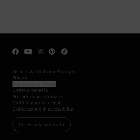
Termini & Condizioni
/
Stampa
Privacy
Impostazione Cookie
Diritto di recesso
Procedura per ordinare
Diritti di garanzia legale
Dichiarazione di accessibilità
Recesso dal contratto