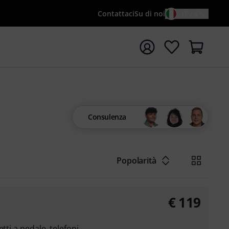
Contattaci
Su di noi
IT / €
re la ricerca con il termine di ricerca {searchTerm}
Consulenza
Popolarità
€
119
tti a pedale, telefoni