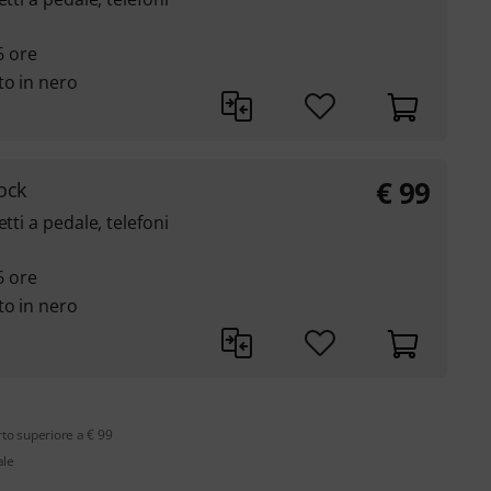
6 ore
to in nero
€
99
ock
tti a pedale, telefoni
6 ore
to in nero
rto superiore a € 99
ale