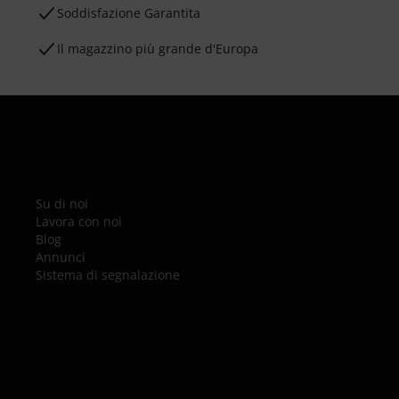
Soddisfazione Garantita
Il magazzino più grande d'Europa
Su di noi
Lavora con noi
Blog
Annunci
Sistema di segnalazione