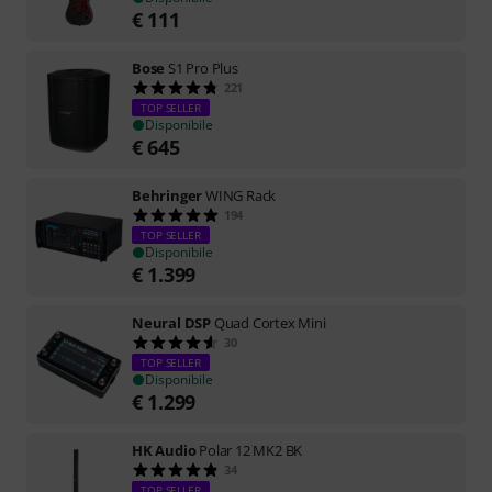
€
111
Bose
S1 Pro Plus
221
TOP SELLER
Disponibile
€
645
Behringer
WING Rack
194
TOP SELLER
Disponibile
€
1.399
Neural DSP
Quad Cortex Mini
30
TOP SELLER
Disponibile
€
1.299
HK Audio
Polar 12 MK2 BK
34
TOP SELLER