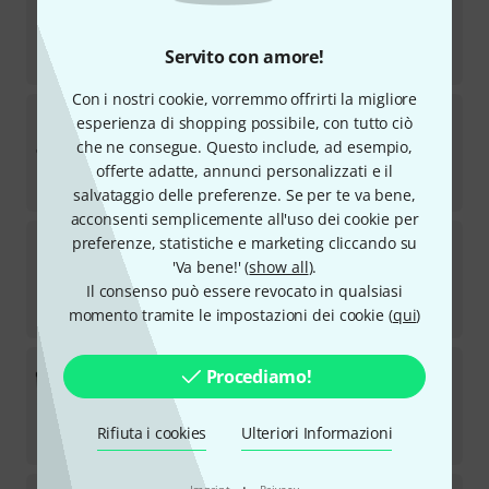
615
TOP SELLER
Disponibile
Servito con amore!
€
89
Con i nostri cookie, vorremmo offrirti la migliore
Yamaha
Genos 2
esperienza di shopping possibile, con tutto ciò
60
che ne consegue. Questo include, ad esempio,
TOP SELLER
Disponibile
offerte adatte, annunci personalizzati e il
€
3.899
salvataggio delle preferenze. Se per te va bene,
acconsenti semplicemente all'uso dei cookie per
Harley Benton
TE-52 NA Vintage Series
preferenze, statistiche e marketing cliccando su
2311
'Va bene!' (
show all
).
TOP SELLER
Il consenso può essere revocato in qualsiasi
Disponibile
€
169
momento tramite le impostazioni dei cookie (
qui
)
Boss
Katana 50 Gen 3
Procediamo!
189
TOP SELLER
Disponibile
Rifiuta i cookies
Ulteriori Informazioni
€
299
·