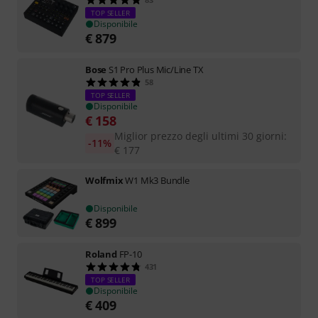
TOP SELLER
Disponibile
€
879
Bose
S1 Pro Plus Mic/Line TX
58
TOP SELLER
Disponibile
€
158
Miglior prezzo degli ultimi 30 giorni
:
-11%
€
177
Wolfmix
W1 Mk3 Bundle
Disponibile
€
899
Roland
FP-10
431
TOP SELLER
Disponibile
€
409