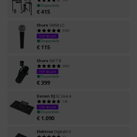
Disponibile
€
415
Shure
SM58 LC
5784
TOP SELLER
Disponibile
€
115
Shure
SM 7 B
2093
TOP SELLER
Disponibile
€
399
Denon DJ
SC Live 4
148
TOP SELLER
Disponibile
€
1.090
Elektron
Digitakt II
83