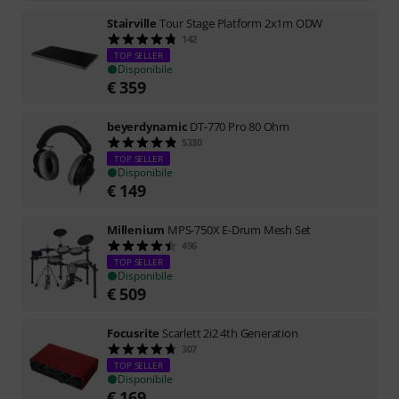
Stairville
Tour Stage Platform 2x1m ODW
142
TOP SELLER
Disponibile
€
359
beyerdynamic
DT-770 Pro 80 Ohm
5330
TOP SELLER
Disponibile
€
149
Millenium
MPS-750X E-Drum Mesh Set
496
TOP SELLER
Disponibile
€
509
Focusrite
Scarlett 2i2 4th Generation
307
TOP SELLER
Disponibile
€
169