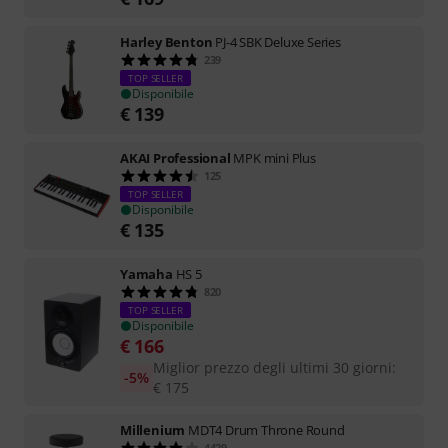
Harley Benton
PJ-4 SBK Deluxe Series
239
TOP SELLER
Disponibile
€
139
AKAI Professional
MPK mini Plus
125
TOP SELLER
Disponibile
€
135
Yamaha
HS 5
820
TOP SELLER
Disponibile
€
166
Miglior prezzo degli ultimi 30 giorni
:
-5%
€
175
Millenium
MDT4 Drum Throne Round
4429