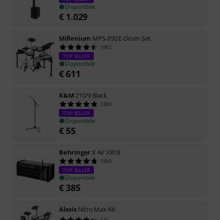
Disponibile
€
1.029
Millenium
MPS-850 E-Drum Set
1802
TOP SELLER
Disponibile
€
611
K&M
210/9 Black
2388
TOP SELLER
Disponibile
€
55
Behringer
X Air XR18
1950
TOP SELLER
Disponibile
€
385
Alesis
Nitro Max Kit
141