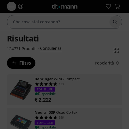
Avviare
Risultati
Consulenza
124771
Prodotti
·
Filtro
Popolarità
Behringer
WING Compact
133
TOP SELLER
Disponibile
€
2.222
Neural DSP
Quad Cortex
556
TOP SELLER
Disponibile