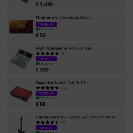
€
1.690
Thomann
Gift Certificate 50 EUR
TOP SELLER
Disponibile
€
50
AKAI Professional
MPC Sample
44
TOP SELLER
Disponibile
€
389
Focusrite
Scarlett Solo 3rd Gen
2667
TOP SELLER
Disponibile
€
88
Harley Benton
ST-20HSS SBK Standard Series
893
TOP SELLER
Disponibile