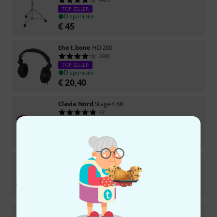
TOP SELLER
Disponibile
€
45
the t.bone
HD 200
2690
TOP SELLER
Disponibile
€
20,40
Clavia Nord
Stage 4 88
33
TOP SELLER
Disponibile
€
4.299
Millenium
MPS-1000 E-Drum Set
363
Disponibile
€
1.022
Thomann
KB-47BM