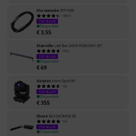
the sssnake
IPP1030
18010
TOP SELLER
Disponibile
€
3,55
Stairville
Led Bar 240/8 RGB DMX 30°
1592
TOP SELLER
Disponibile
€
69
Varytec
Hero Spot 90
182
TOP SELLER
Disponibile
€
355
Shure
BLX24/SM58 S8
164
TOP SELLER
Disponibile