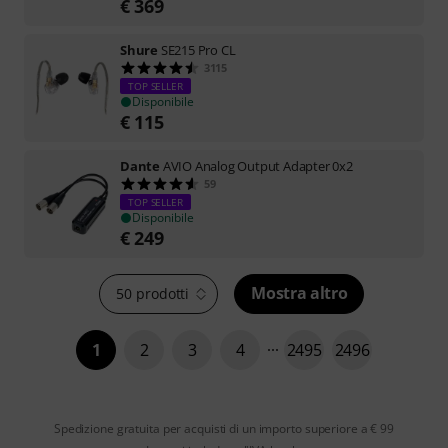
€
369
Shure
SE215 Pro CL
3115
TOP SELLER
Disponibile
€
115
Dante
AVIO Analog Output Adapter 0x2
59
TOP SELLER
Disponibile
€
249
Mostra altro
50 prodotti
1
2
3
4
2495
2496
Spedizione gratuita per acquisti di un importo superiore a € 99