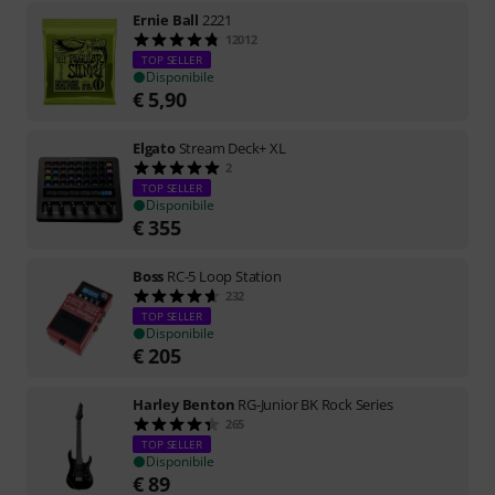
Ernie Ball
2221
12012
TOP SELLER
Disponibile
€
5,90
Elgato
Stream Deck+ XL
2
TOP SELLER
Disponibile
€
355
Boss
RC-5 Loop Station
232
TOP SELLER
Disponibile
€
205
Harley Benton
RG-Junior BK Rock Series
265
TOP SELLER
Disponibile
€
89