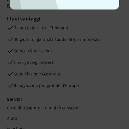
Paga in 3 rate
oppure Carta di credito.
I tuoi vantaggi
3 anni di garanzia Thomann
30 giorni di garanzia soddisfatti o rimborsati
Servizio Riparazioni
Consigli degli esperti
Soddisfazione Garantita
Il magazzino più grande d'Europa
Servizi
Costi di trasporto e tempi di consegna
Aiuto
Vouchers