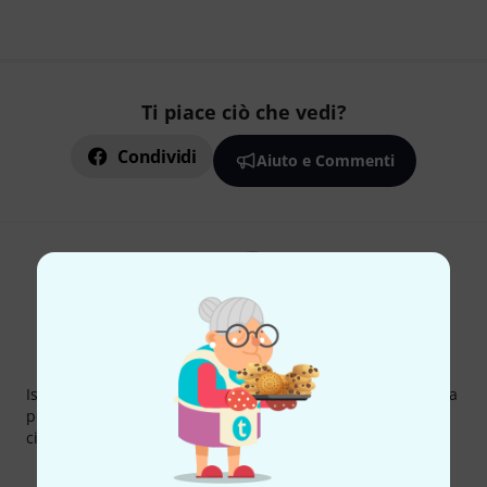
Ti piace ciò che vedi?
Condividi
Aiuto e Commenti
Thomann Newsletter
Iscriviti alla newsletter di Thomann, e con un po' di fortuna
potrai vincere uno dei 50 buoni del valore di 50 euro
ciascuno!
Contributi d'ispirazione
Offerte