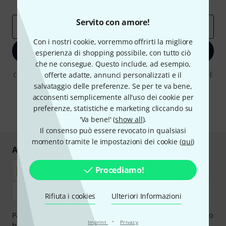
Approfondimenti Thomann
Servito con amore!
Indirizzo e-mail
*
Con i nostri cookie, vorremmo offrirti la migliore
Iscriviti ora
esperienza di shopping possibile, con tutto ciò
che ne consegue. Questo include, ad esempio,
offerte adatte, annunci personalizzati e il
Cliccando su "Iscriviti ora", lei accetta di ricevere pubblicità via e-mail. È
possibile annullare l'iscrizione in qualsiasi momento. Può trovare
salvataggio delle preferenze. Se per te va bene,
ulteriori informazioni sulla newsletter nelle nostre linee guida per la
acconsenti semplicemente all'uso dei cookie per
protezione dei dati
data protection guideline
.
preferenze, statistiche e marketing cliccando su
* Richiesto
'Va bene!' (
show all
).
Il consenso può essere revocato in qualsiasi
momento tramite le impostazioni dei cookie (
qui
)
Acquisti e pagamenti sicuri
Procediamo!
Rifiuta i cookies
Ulteriori Informazioni
Paga in tutta sicurezza con Contanti alla consegna, Bonifico
·
Imprint
Privacy
bancario, PayPal, Amazon Pay,
Klarna Paga Ora
,
Klarna