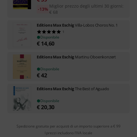
Miglior prezzo degli ultimi 30 giorni
:
-13%
€
68
Editions Max Eschig
Villa-Lobos Choros No. 1
1
Disponibile
€
14,60
Editions Max Eschig
Martinu Oboenkonzert
Disponibile
€
42
Editions Max Eschig
The Best of Aguado
Disponibile
€
20,30
Spedizione gratuita per acquisti di un importo superiore a € 99
I prezzi includono l'IVA locale