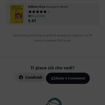
Edition Dux
Europa in Noten
2
Disponibile
€
41
Spedizione gratuita per acquisti di un importo superiore a € 99
I prezzi includono l'IVA locale
Ti piace ciò che vedi?
Condividi
Aiuto e Commenti