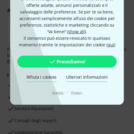
offerte adatte, annunci personalizzati e il
Acquisti e pagamenti sicuri
salvataggio delle preferenze. Se per te va bene,
acconsenti semplicemente all'uso dei cookie per
preferenze, statistiche e marketing cliccando su
'Va bene!' (
show all
).
Il consenso può essere revocato in qualsiasi
momento tramite le impostazioni dei cookie (
qui
)
Paga in tutta sicurezza con Contanti alla consegna, Bonifico
bancario, PayPal, Amazon Pay,
Klarna Paga Ora
,
Klarna
Paga in 3 rate
oppure Carta di credito.
Procediamo!
I tuoi vantaggi
Rifiuta i cookies
Ulteriori Informazioni
3 anni di garanzia Thomann
·
Imprint
Privacy
30 giorni di garanzia soddisfatti o rimborsati
Servizio Riparazioni
Consigli degli esperti
Soddisfazione Garantita