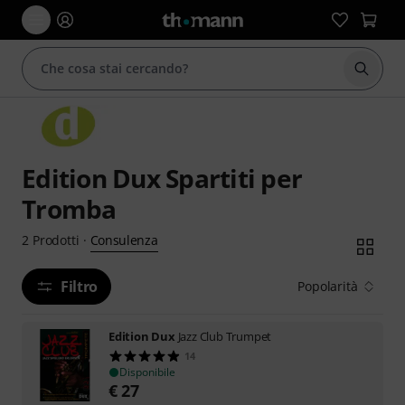
Avviare
Edition Dux Spartiti per
Tromba
Consulenza
2
Prodotti
·
Filtro
Popolarità
Edition Dux
Jazz Club Trumpet
14
Disponibile
€
27