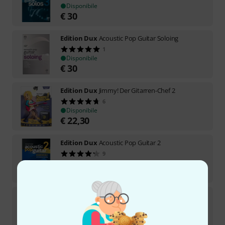
Disponibile
€
30
Edition Dux
Acoustic Pop Guitar Soloing
1
Disponibile
€
30
Edition Dux
Jimmy! Der Gitarren-Chef 2
6
Disponibile
€
22,30
Edition Dux
Acoustic Pop Guitar 2
9
Disponibile
€
33
Edition Dux
Acoustic Pop Guitar Starter
1
Disponibile
€
33