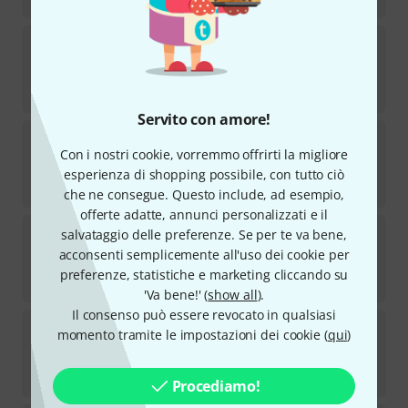
Edition Dux
Play Guitar Christmas Schildi
2
Disponibile
€
17,90
Servito con amore!
Edition Dux
Saitenwege Südamerika 2
Con i nostri cookie, vorremmo offrirti la migliore
4
Disponibile
esperienza di shopping possibile, con tutto ciò
€
33
che ne consegue. Questo include, ad esempio,
offerte adatte, annunci personalizzati e il
Edition Dux
Play Guitar Gitarrenschule 2
salvataggio delle preferenze. Se per te va bene,
1
acconsenti semplicemente all'uso dei cookie per
Disponibile
preferenze, statistiche e marketing cliccando su
€
24,90
'Va bene!' (
show all
).
Il consenso può essere revocato in qualsiasi
Edition Dux
Play Guitar Powersteps 2
momento tramite le impostazioni dei cookie (
qui
)
1
Disponibile
€
20,90
Procediamo!