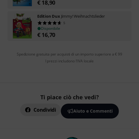
€
18,90
Edition Dux
Jimmy! Weihnachtslieder
5
Disponibile
€
16,70
Spedizione gratuita per acquisti di un importo superiore a € 99
I prezzi includono l'IVA locale
Ti piace ciò che vedi?
Condividi
Aiuto e Commenti