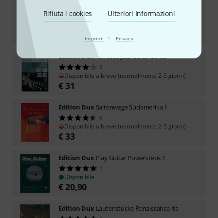
Edition Dux
Die Rucksack-Gitarre
Rifiuta i cookies
Ulteriori Informazioni
Disponibile
€
22,30
·
Imprint
Privacy
Edition Dux
Acoustic Jazz Guitar Solos
2
Disponibile a breve (normalmente 2-5 giorni)
€
31
Edition Dux
Saitenwege Südamerika 1
6
Disponibile a breve (normalmente 2-5 giorni)
€
33
Edition Dux
Play Guitar Powersteps 1
1
Disponibile
€
20,90
Edition Dux
Lautenstücke Renaissance Ita