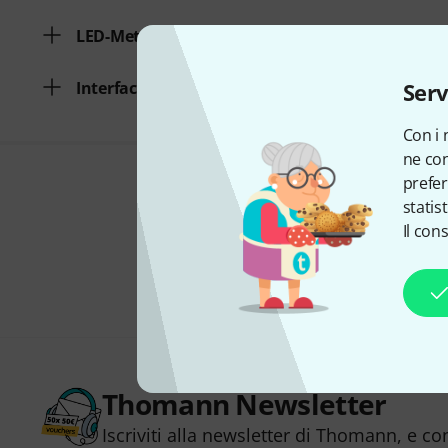
LED-Meter
Interfaccia MIDI
Serv
Con i 
ne con
prefer
statis
Il con
Thomann Newsletter
Iscriviti alla newsletter di Thomann, e co