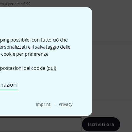
rto superiore a € 99
ale
ping possibile, con tutto ciò che
sonalizzati e il salvataggio delle
 cookie per preferenze,
postazioni dei cookie (
qui
)
rmazioni
·
Imprint
Privacy
Iscriviti ora