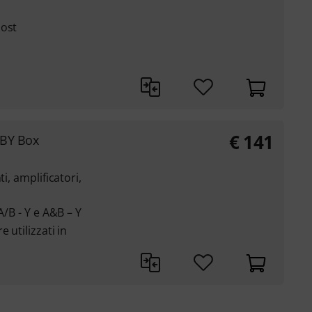
oost
€
141
ABY Box
i, amplificatori,
A/B - Y e A&B – Y
 utilizzati in