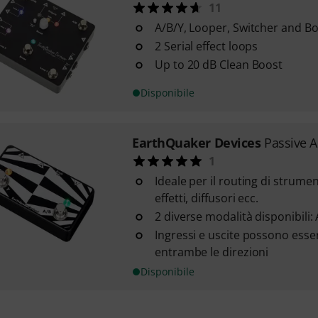
11
A/B/Y, Looper, Switcher and B
2 Serial effect loops
Up to 20 dB Clean Boost
Disponibile
EarthQuaker Devices
Passive 
1
Ideale per il routing di strument
effetti, diffusori ecc.
2 diverse modalità disponibili: 
Ingressi e uscite possono essere
entrambe le direzioni
Disponibile