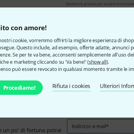
Spedizione gratuita per acquisti di un impo
I prezzi includono l'IVA loc
ito con amore!
nostri cookie, vorremmo offrirti la migliore esperienza di shop
segue. Questo include, ad esempio, offerte adatte, annunci per
enze. Se per te va bene, acconsenti semplicemente all'uso dei
Ti piace ciò che vedi?
tiche e marketing cliccando su 'Va bene!' (
show all
).
senso può essere revocato in qualsiasi momento tramite le im
Condividi
Aiuto e Commenti
Rifiuta i cookies
Ulteriori Info
Procediamo!
Indirizzo e-mail
*
n un po' di fortuna potrai