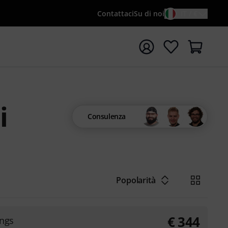
Contattaci
Su di noi
IT / €
re la ricerca con il termine di ricerca {searchTerm}
i
Consulenza
Popolarità
€
344
ings