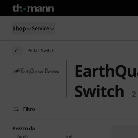
Shop
Service
Pedali Switch
EarthQua
Switch
2
Filtro
Prezzo da
Da (€)
A (€)