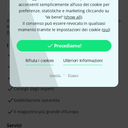
acconsenti semplicemente all'uso dei cookie per
preferenze, statistiche e marketing cliccando su
'Va bene!' (
show all
).
Paga in tutta sicurezza con Contanti alla consegna, Bonifico
Il consenso può essere revocato in qualsiasi
bancario, PayPal, Amazon Pay,
Klarna Paga Ora
,
Klarna
momento tramite le impostazioni dei cookie (
qui
)
Paga in 3 rate
oppure Carta di credito.
I tuoi vantaggi
Procediamo!
3 anni di garanzia Thomann
Rifiuta i cookies
Ulteriori Informazioni
30 giorni di garanzia soddisfatti o rimborsati
·
Imprint
Privacy
Servizio Riparazioni
Consigli degli esperti
Soddisfazione Garantita
Il magazzino più grande d'Europa
Servizi