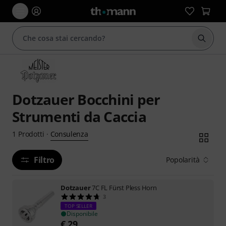
Avviare
Dotzauer Bocchini per
Strumenti da Caccia
Consulenza
1
Prodotti
·
Filtro
Popolarità
Dotzauer
7C FL Fürst Pless Horn
3
TOP SELLER
Disponibile
€
29