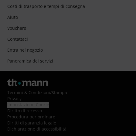
Costi di trasporto e tempi di consegna
Aiuto
Vouchers
Contattaci
Entra nel negozio
Panoramica dei servizi
Termini & Condizioni
/
Stampa
Privacy
Impostazione Cookie
Diritto di recesso
Procedura per ordinare
Diritti di garanzia legale
Dichiarazione di accessibilità