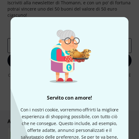
Iscriviti alla newsletter di Thomann, e con un po' di fortuna
potrai vincere uno dei 50 buoni del valore di 50 euro
ciascuno!
Contributi d'ispirazione
Offerte
Approfondimenti Thomann
Indirizzo e-mail
*
Iscriviti ora
Cliccando su "Iscriviti ora", lei accetta di ricevere pubblicità via e-mail. È
possibile annullare l'iscrizione in qualsiasi momento. Può trovare
ulteriori informazioni sulla newsletter nelle nostre linee guida per la
protezione dei dati
data protection guideline
.
Servito con amore!
* Richiesto
Con i nostri cookie, vorremmo offrirti la migliore
esperienza di shopping possibile, con tutto ciò
Acquisti e pagamenti sicuri
che ne consegue. Questo include, ad esempio,
offerte adatte, annunci personalizzati e il
salvataggio delle preferenze. Se per te va bene,