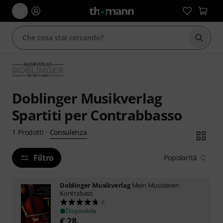
Avviare
Doblinger Musikverlag
Spartiti per Contrabbasso
Consulenza
1
Prodotti
·
Filtro
Popolarità
Doblinger Musikverlag
Mein Musizieren
Kontrabass
6
Disponibile
€
28