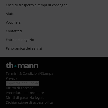
Costi di trasporto e tempi di consegna
Aiuto
Vouchers
Contattaci
Entra nel negozio
Panoramica dei servizi
Termini & Condizioni
/
Stampa
Privacy
Impostazione Cookie
Diritto di recesso
Procedura per ordinare
Diritti di garanzia legale
Dichiarazione di accessibilità