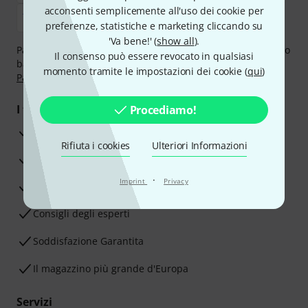
acconsenti semplicemente all'uso dei cookie per
preferenze, statistiche e marketing cliccando su
'Va bene!' (
show all
).
Paga in tutta sicurezza con Contanti alla consegna, Bonifico
Il consenso può essere revocato in qualsiasi
bancario, PayPal, Amazon Pay,
Klarna Paga Ora
,
Klarna
momento tramite le impostazioni dei cookie (
qui
)
Paga in 3 rate
oppure Carta di credito.
I tuoi vantaggi
Procediamo!
3 anni di garanzia Thomann
Rifiuta i cookies
Ulteriori Informazioni
30 giorni di garanzia soddisfatti o rimborsati
·
Imprint
Privacy
Servizio Riparazioni
Consigli degli esperti
Soddisfazione Garantita
Il magazzino più grande d'Europa
Servizi