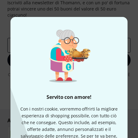
Iscriviti alla newsletter di Thomann, e con un po' di fortuna
potrai vincere uno dei 50 buoni del valore di 50 euro
ciascuno!
Contributi d'ispirazione
Offerte
Approfondimenti Thomann
Indirizzo e-mail
*
Iscriviti ora
Cliccando su "Iscriviti ora", lei accetta di ricevere pubblicità via e-mail. È
possibile annullare l'iscrizione in qualsiasi momento. Può trovare
ulteriori informazioni sulla newsletter nelle nostre linee guida per la
protezione dei dati
data protection guideline
.
Servito con amore!
* Richiesto
Con i nostri cookie, vorremmo offrirti la migliore
esperienza di shopping possibile, con tutto ciò
Acquisti e pagamenti sicuri
che ne consegue. Questo include, ad esempio,
offerte adatte, annunci personalizzati e il
salvataggio delle preferenze. Se per te va bene,