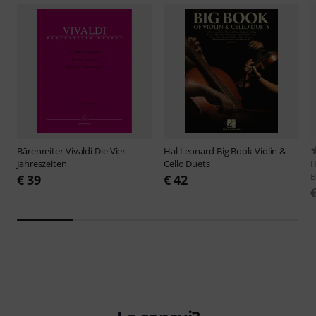
Bärenreiter
Vivaldi Die Vier
Hal Leonard
Big Book Violin &
Jahreszeiten
Cello Duets
H
B
€ 39
€ 42