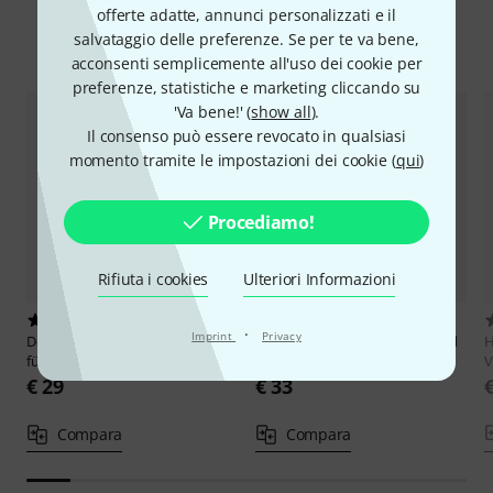
offerte adatte, annunci personalizzati e il
salvataggio delle preferenze. Se per te va bene,
Confronta alternative
acconsenti semplicemente all'uso dei cookie per
preferenze, statistiche e marketing cliccando su
'Va bene!' (
show all
).
Il consenso può essere revocato in qualsiasi
momento tramite le impostazioni dei cookie (
qui
)
Procediamo!
Rifiuta i cookies
Ulteriori Informazioni
1
4
·
Imprint
Privacy
Doblinger Musikverlag
Mozart
Henle Verlag
Bach Sonaten und
H
für Violine und Cello
Partiten
V
€ 29
€ 33
Compara
Compara