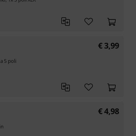
€
3,99
a 5 poli
€
4,98
in