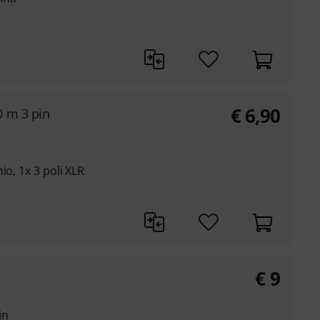
€
6,90
 m 3 pin
io, 1x 3 poli XLR
€
9
in