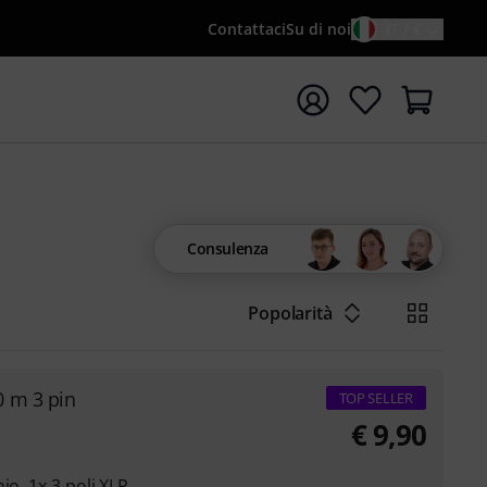
Contattaci
Su di noi
IT / €
re la ricerca con il termine di ricerca {searchTerm}
Consulenza
Popolarità
 m 3 pin
TOP SELLER
€
9,90
io, 1x 3 poli XLR