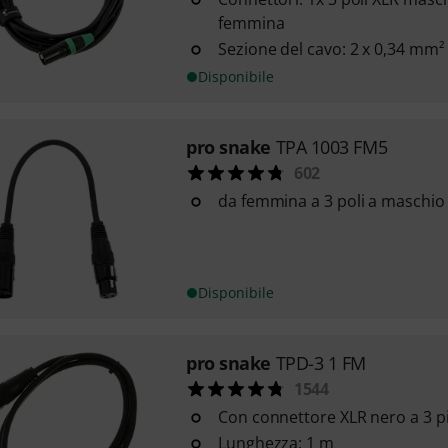
femmina
Sezione del cavo: 2 x 0,34 mm²
Disponibile
pro snake
TPA 1003 FM5
602
da femmina a 3 poli a maschio 
Disponibile
pro snake
TPD-3 1 FM
1544
Con connettore XLR nero a 3 p
Lunghezza: 1 m