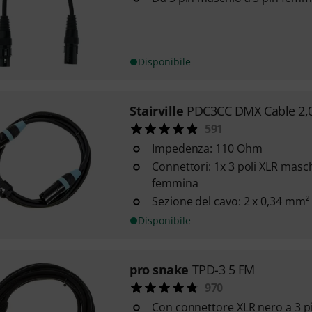
Disponibile
Stairville
PDC3CC DMX Cable 2,0
591
Impedenza: 110 Ohm
Connettori: 1x 3 poli XLR masch
femmina
Sezione del cavo: 2 x 0,34 mm²
Disponibile
pro snake
TPD-3 5 FM
970
Con connettore XLR nero a 3 p