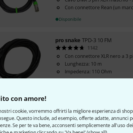
Con connettore Rean (un marc
Disponibile
pro snake
TPD-3 10 FM
1142
Con connettore XLR nero a 3 p
Lunghezza: 10 m
Impedenza: 110 Ohm
Disponibile
ito con amore!
pro snake
TPD-3 2 FM
nostri cookie, vorremmo offrirti la migliore esperienza di shop
1532
segue. Questo include, ad esempio, offerte adatte, annunci per
Con connettori XLR neri a 3 pol
enze. Se per te va bene, acconsenti semplicemente all'uso dei
Lunghezza: 2 m
tiche e marketing cliccando su 'Va bene!' (
show all
).