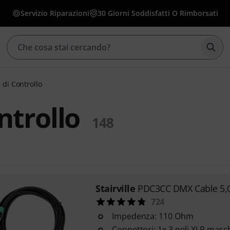
Servizio Riparazioni
30 Giorni Soddisfatti O Rimborsati
Avvia
 di Controllo
ntrollo
148
Stairville
PDC3CC DMX Cable 5,0
724
Impedenza: 110 Ohm
Connettori: 1x 3 poli XLR masch