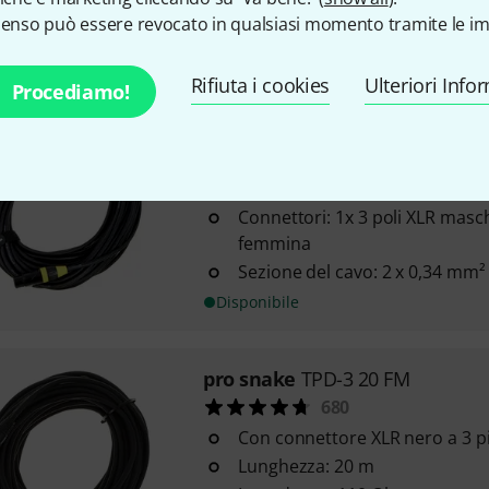
Impedenza: 110 Ohm
senso può essere revocato in qualsiasi momento tramite le im
Disponibile
Rifiuta i cookies
Ulteriori Info
Procediamo!
Stairville
PDC3CC DMX Cable 25,
218
Impedenza: 110 Ohm
Connettori: 1x 3 poli XLR masch
femmina
Sezione del cavo: 2 x 0,34 mm²
Disponibile
pro snake
TPD-3 20 FM
680
Con connettore XLR nero a 3 p
Lunghezza: 20 m