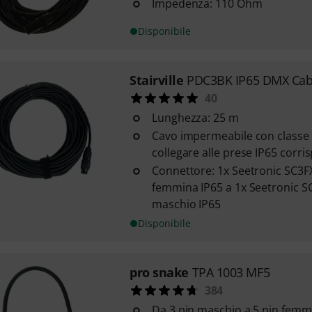
Impedenza: 110 Ohm
Disponibile
Stairville
PDC3BK IP65 DMX Cab
40
Lunghezza: 25 m
Cavo impermeabile con classe 
collegare alle prese IP65 corri
Connettore: 1x Seetronic SC3F
femmina IP65 a 1x Seetronic 
maschio IP65
Disponibile
pro snake
TPA 1003 MF5
384
Da 3 pin maschio a 5 pin femm