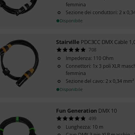
femmina
Sezione dei conduttori: 2 x 0,
Disponibile
Stairville
PDC3CC DMX Cable 1,0
708
Impedenza: 110 Ohm
Connettori: 1x 3 poli XLR masch
femmina
Sezione del cavo: 2 x 0,34 mm²
Disponibile
Fun Generation
DMX 10
499
Lunghezza: 10 m
Cavo DMX 3 pin XLR maschio -