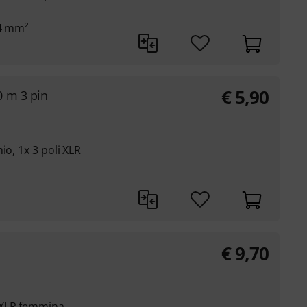
34 mm²
€
5,90
 m 3 pin
io, 1x 3 poli XLR
€
9,70
 XLR femmina