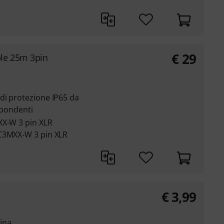
€
29
le 25m 3pin
di protezione IP65 da
spondenti
XX-W 3 pin XLR
SC3MXX-W 3 pin XLR
€
3,99
ina