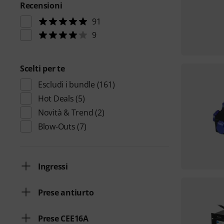
Recensioni
91
9
Scelti per te
Escludi i bundle
(161)
Hot Deals
(5)
Novità & Trend
(2)
Blow-Outs
(7)
Ingressi
Prese antiurto
Prese CEE16A