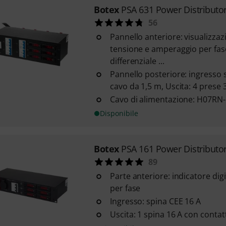
Botex
PSA 631 Power Distributo
56
Pannello anteriore: visualizzazi
tensione e amperaggio per fase
differenziale ...
Pannello posteriore: ingresso 
cavo da 1,5 m, Uscita: 4 prese 
Cavo di alimentazione: H07R
Disponibile
Botex
PSA 161 Power Distributo
89
Parte anteriore: indicatore dig
per fase
Ingresso: spina CEE 16 A
Uscita: 1 spina 16 A con contat