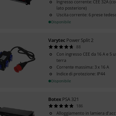
Ingresso corrente: CEE 32A (co
lato posteriore)
Uscita corrente: 6 prese tedes
Disponibile
Varytec
Power Split 2
88
Con ingresso CEE da 16 A e 5 u
terra
Corrente massima: 3 x 16 A
Indice di protezione: IP44
Disponibile
Botex
PSA 321
186
Alloggiamento in lamiera d'acc