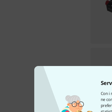
Serv
Con i 
ne con
prefer
statis