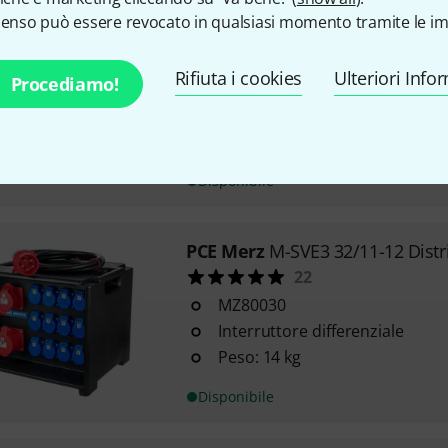
senso può essere revocato in qualsiasi momento tramite le im
Varytec
Power Split 1
130
Rifiuta i cookies
Con ingresso CEE da 16 A e 3 u
Ulteriori Info
Procediamo!
terra
Intensità massima della corrent
Indice di protezione: IP44
Disponibile
PCE Merz
M-SVE3 32/11-12 Distr
22
MZ80030
Interruttore differenziale
Peso: 14 kg
Disponibile