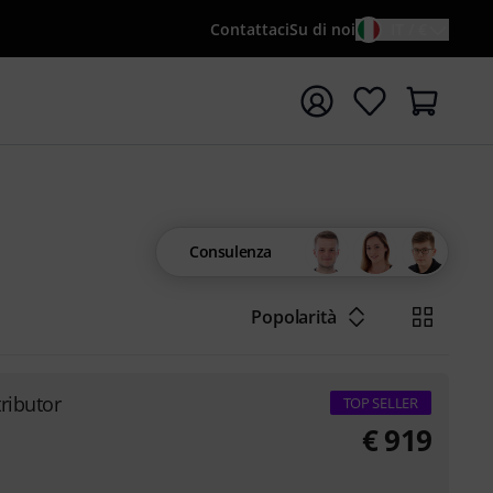
Contattaci
Su di noi
IT / €
re la ricerca con il termine di ricerca {searchTerm}
Consulenza
Popolarità
ributor
TOP SELLER
€
919