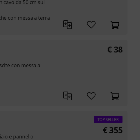
n cavo da 50 cm sul
che con messa a terra
€
38
scite con messa a
TOP SELLER
€
355
iaio e pannello