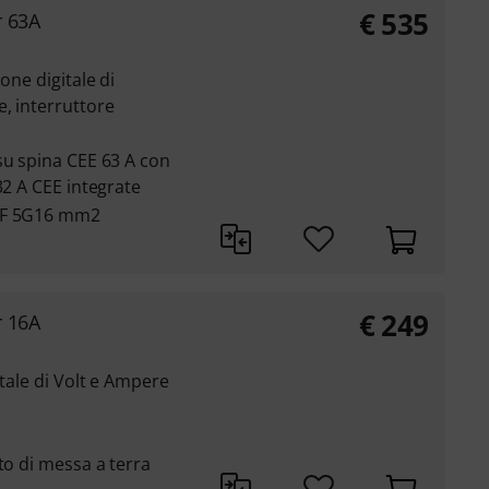
€
535
r 63A
one digitale di
, interruttore
su spina CEE 63 A con
32 A CEE integrate
N-F 5G16 mm2
€
249
r 16A
itale di Volt e Ampere
to di messa a terra