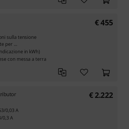
€
455
oni sulla tensione
e per ...
indicazione in kWh)
rese con messa a terra
€
2.222
ributor
63/0,03 A
3/0,3 A