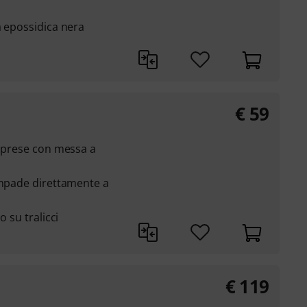
a epossidica nera
€
59
6 prese con messa a
ampade direttamente a
o su tralicci
€
119