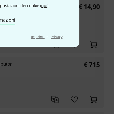
€
14,90
postazioni dei cookie (
qui
)
scite con messa a
rmazioni
e: 3 x 16 A
·
Imprint
Privacy
€
715
ibutor