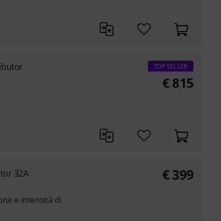
ibutor
TOP SELLER
€
815
€
399
tor 32A
one e intensità di