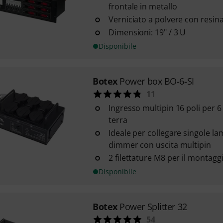
frontale in metallo
Verniciato a polvere con resin
Dimensioni: 19" / 3 U
Disponibile
Botex
Power box BO-6-SI
11
Ingresso multipin 16 poli per 
terra
Ideale per collegare singole l
dimmer con uscita multipin
2 filettature M8 per il montaggi
Disponibile
Botex
Power Splitter 32
54