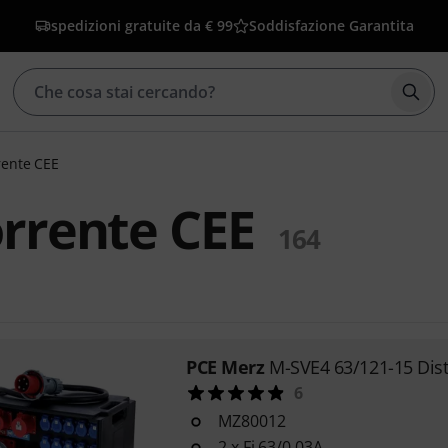
spedizioni gratuite da € 99
Soddisfazione Garantita
Avvia
rrente CEE
orrente CEE
164
PCE Merz
M-SVE4 63/121-15 Dist
6
MZ80012
2 x Fi 63/0,03A