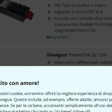
Per l'uso su tralicci o a terra
Ingresso e uscita CEE 32 A
6 uscite con contatto di prote
ciascuna con fusibile 16 A (int
magnetotermico C16)
Disponibile
Showgear
PowerCore 32.12m
Interruttori differenziali indiv
uscita
Disattivazione selettiva: in cas
guasto, viene disattivato solo il
ito con amore!
interessato
Indicatori di stato LED per ogni
nostri cookie, vorremmo offrirti la migliore esperienza di shop
segue. Questo include, ad esempio, offerte adatte, annunci per
Disponibile
enze. Se per te va bene, acconsenti semplicemente all'uso dei
tiche e marketing cliccando su 'Va bene!' (
show all
).