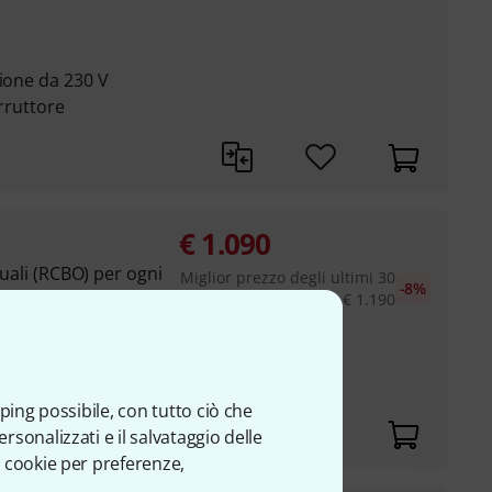
zione da 230 V
erruttore
€
1.090
iduali (RCBO) per ogni
Miglior prezzo degli ultimi 30
-8%
giorni
:
€
1.190
o di rilevamento di un
 circuito elettrico
 uscita
ping possibile, con tutto ciò che
sonalizzati e il salvataggio delle
 cookie per preferenze,