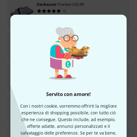
Decksaver
Pioneer XDJ-RR
10
Disponibile
€
49
Decksaver
Hercules DJControl Inpulse 500
26
Disponibile
€
39
Decksaver
Pioneer DJM-V10
12
Disponibile
€
49
Servito con amore!
Decksaver
Pioneer DJ DJM-S11
Con i nostri cookie, vorremmo offrirti la migliore
8
Disponibile
esperienza di shopping possibile, con tutto ciò
€
49
che ne consegue. Questo include, ad esempio,
offerte adatte, annunci personalizzati e il
Decksaver
Pioneer CDJ-2000NXS2
salvataggio delle preferenze. Se per te va bene,