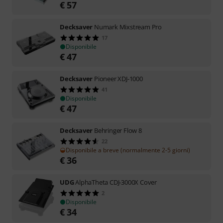
€
57
Decksaver
Numark Mixstream Pro
17
Disponibile
€
47
Decksaver
Pioneer XDJ-1000
41
Disponibile
€
47
Decksaver
Behringer Flow 8
22
Disponibile a breve (normalmente 2-5 giorni)
€
36
UDG
AlphaTheta CDJ-3000X Cover
2
Disponibile
€
34