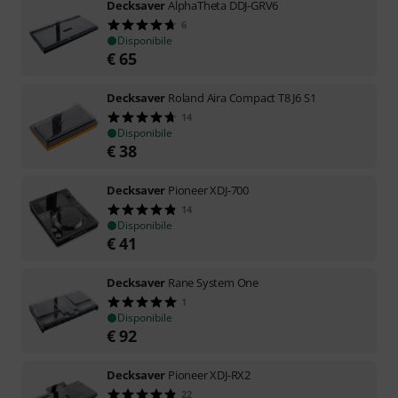
Decksaver
AlphaTheta DDJ-GRV6
6
Disponibile
€
65
Decksaver
Roland Aira Compact T8 J6 S1
14
Disponibile
€
38
Decksaver
Pioneer XDJ-700
14
Disponibile
€
41
Decksaver
Rane System One
1
Disponibile
€
92
Decksaver
Pioneer XDJ-RX2
22