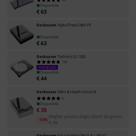
Disponibile
€
63
Decksaver
AlphaTheta DJM-V5
Disponibile
€
63
Decksaver
Technics SL1200
198
TOP SELLER
Disponibile
€
44
Decksaver
Allen & Heath Xone:24
6
Disponibile
€
35
Miglior prezzo degli ultimi 30 giorni
:
-10%
€
39
Decksaver
Erica Synths DB-01 & LXR-02