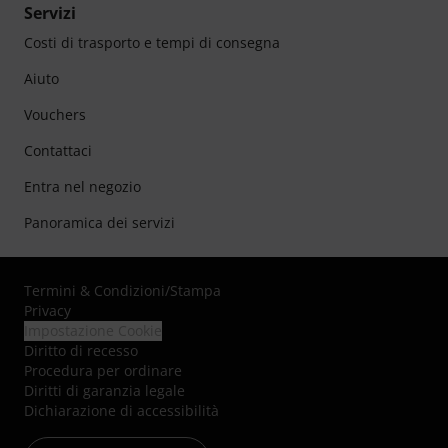
Servizi
Costi di trasporto e tempi di consegna
Aiuto
Vouchers
Contattaci
Entra nel negozio
Panoramica dei servizi
Termini & Condizioni
/
Stampa
Privacy
Impostazione Cookie
Diritto di recesso
Procedura per ordinare
Diritti di garanzia legale
Dichiarazione di accessibilità