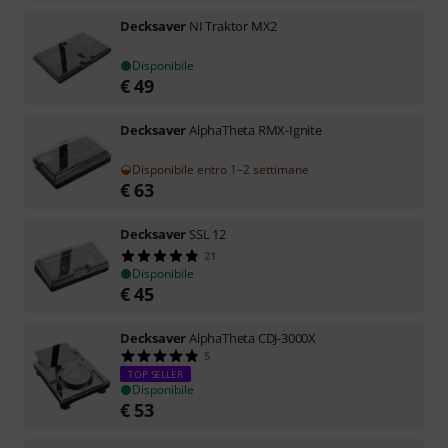
Decksaver
NI Traktor MX2
Disponibile
€
49
Decksaver
AlphaTheta RMX-Ignite
Disponibile entro 1–2 settimane
€
63
Decksaver
SSL 12
21
Disponibile
€
45
Decksaver
AlphaTheta CDJ-3000X
5
TOP SELLER
Disponibile
€
53