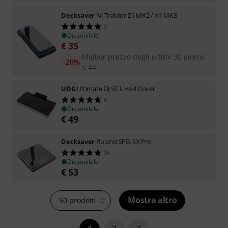
Decksaver
NI Traktor Z1 MK2 / X1 MK3
3
Disponibile
€
35
Miglior prezzo degli ultimi 30 giorni
:
-20%
€
44
UDG
Ultimate DJ SC Live 4 Cover
6
Disponibile
€
49
Decksaver
Roland SPD-SX Pro
14
Disponibile
€
53
Mostra altro
50 prodotti