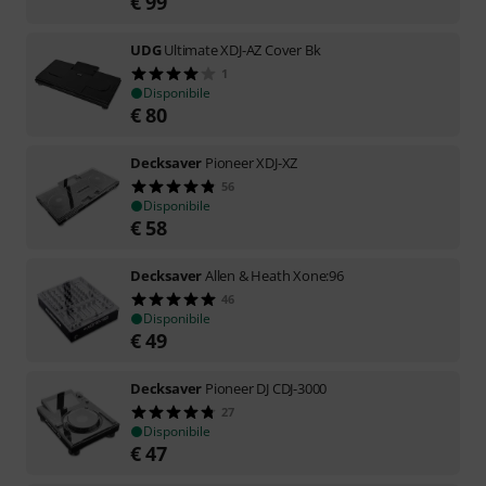
€
99
UDG
Ultimate XDJ-AZ Cover Bk
1
Disponibile
€
80
Decksaver
Pioneer XDJ-XZ
56
Disponibile
€
58
Decksaver
Allen & Heath Xone:96
46
Disponibile
€
49
Decksaver
Pioneer DJ CDJ-3000
27
Disponibile
€
47