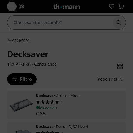
Avviare
Accessori
Decksaver
Consulenza
142
Prodotti
·
Filtro
Popolarità
Decksaver
Ableton Move
9
Disponibile
€
35
Decksaver
Denon DJ SC Live 4
30