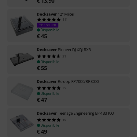
€
13,90
Decksaver
12" Mixer
111
TOP SELLER
Disponibile
€
45
Decksaver
Pioneer DJ XDJ-RX3
31
Disponibile
€
55
Decksaver
Reloop RP7000/RP8000
35
Disponibile
€
47
Decksaver
Teenage Engineering EP-133 K.O
15
Disponibile
€
49