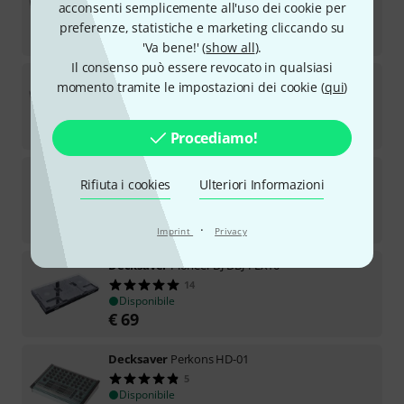
38
acconsenti semplicemente all'uso dei cookie per
Disponibile
preferenze, statistiche e marketing cliccando su
€
49
'Va bene!' (
show all
).
Il consenso può essere revocato in qualsiasi
Decksaver
Pioneer DJM-900NXS2
momento tramite le impostazioni dei cookie (
qui
)
31
Disponibile
€
47
Procediamo!
Decksaver
Pioneer DJ DDJ-FLX4
Rifiuta i cookies
Ulteriori Informazioni
20
Disponibile
€
42
·
Imprint
Privacy
Decksaver
Pioneer DJ DDJ-FLX10
14
Disponibile
€
69
Decksaver
Perkons HD-01
5
Disponibile