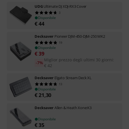
UDG
Ultimate DJ XDJ-RX3 Cover
3
Disponibile
€
44
Decksaver
Pioneer DJM-450-DJM-250 MK2
19
Disponibile
€
39
Miglior prezzo degli ultimi 30 giorni
:
-7%
€
42
Decksaver
Elgato Stream Deck XL
13
Disponibile
€
21,30
Decksaver
Allen & Heath Xone:K3
Disponibile
€
35