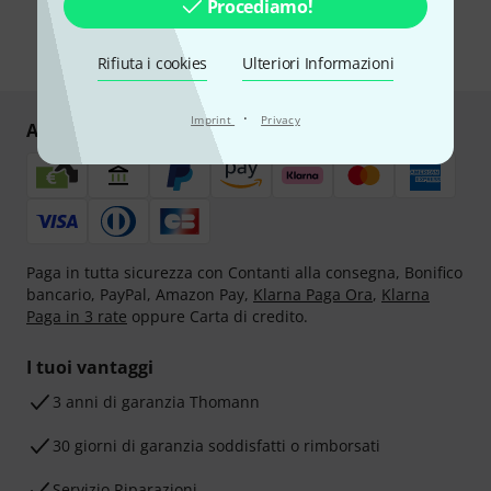
ulteriori informazioni sulla newsletter nelle nostre linee guida per la
Procediamo!
protezione dei dati
data protection guideline
.
* Richiesto
Rifiuta i cookies
Ulteriori Informazioni
·
Imprint
Privacy
Acquisti e pagamenti sicuri
Paga in tutta sicurezza con Contanti alla consegna, Bonifico
bancario, PayPal, Amazon Pay,
Klarna Paga Ora
,
Klarna
Paga in 3 rate
oppure Carta di credito.
I tuoi vantaggi
3 anni di garanzia Thomann
30 giorni di garanzia soddisfatti o rimborsati
Servizio Riparazioni