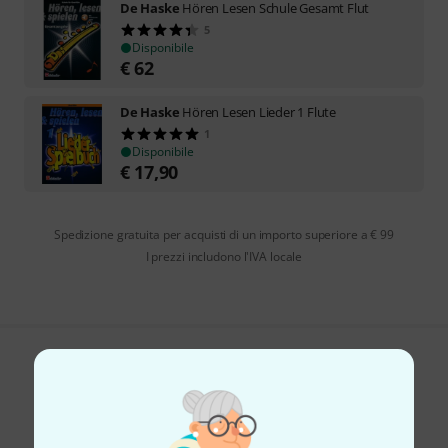
De Haske
Hören Lesen Schule Gesamt Flut
5
Disponibile
€
62
De Haske
Hören Lesen Lieder 1 Flute
1
Disponibile
€
17,90
Spedizione gratuita per acquisti di un importo superiore a € 99
I prezzi includono l'IVA locale
Ti piace ciò che vedi?
Condividi
Aiuto e Commenti