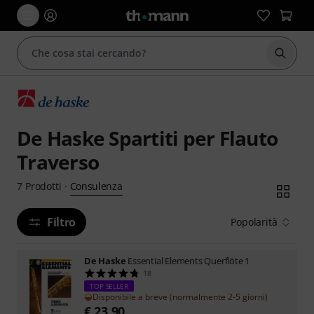
Avviare
De Haske Spartiti per Flauto
Traverso
Consulenza
7
Prodotti
·
Filtro
Popolarità
De Haske
Essential Elements Querflöte 1
18
TOP SELLER
Disponibile a breve (normalmente 2-5 giorni)
€
23,90