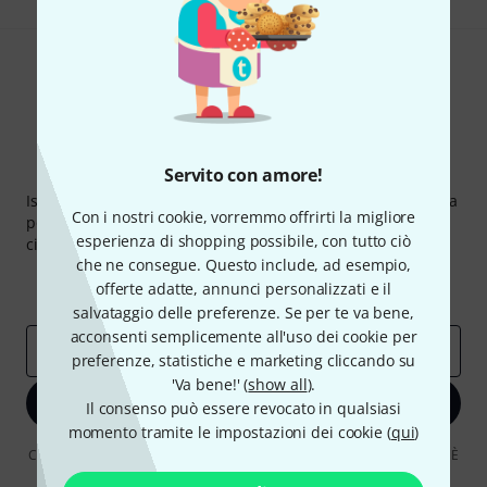
Thomann Newsletter
Servito con amore!
Iscriviti alla newsletter di Thomann, e con un po' di fortuna
Con i nostri cookie, vorremmo offrirti la migliore
potrai vincere uno dei 50 buoni del valore di 50 euro
esperienza di shopping possibile, con tutto ciò
ciascuno!
che ne consegue. Questo include, ad esempio,
Contributi d'ispirazione
Offerte
offerte adatte, annunci personalizzati e il
Approfondimenti Thomann
salvataggio delle preferenze. Se per te va bene,
acconsenti semplicemente all'uso dei cookie per
Indirizzo e-mail
*
preferenze, statistiche e marketing cliccando su
'Va bene!' (
show all
).
Iscriviti ora
Il consenso può essere revocato in qualsiasi
momento tramite le impostazioni dei cookie (
qui
)
Cliccando su "Iscriviti ora", lei accetta di ricevere pubblicità via e-mail. È
possibile annullare l'iscrizione in qualsiasi momento. Può trovare