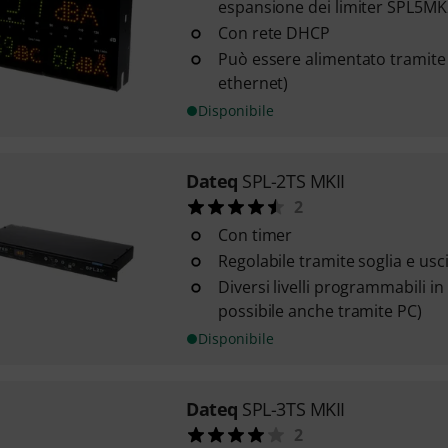
espansione dei limiter SPL5MK
Con rete DHCP
Può essere alimentato tramite
ethernet)
Disponibile
Dateq
SPL-2TS MKII
2
Con timer
Regolabile tramite soglia e usc
Diversi livelli programmabili in
possibile anche tramite PC)
Disponibile
Dateq
SPL-3TS MKII
2