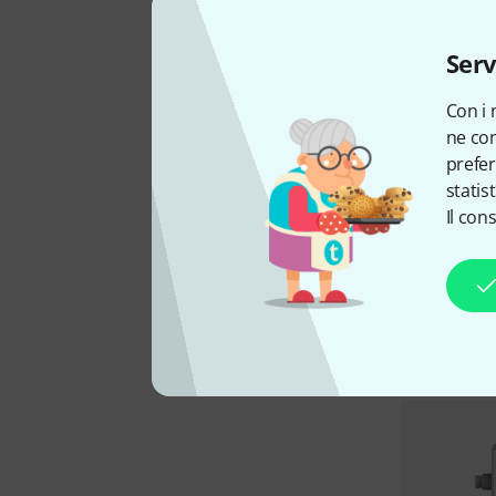
Serv
Con i 
ne con
prefer
statis
Il con