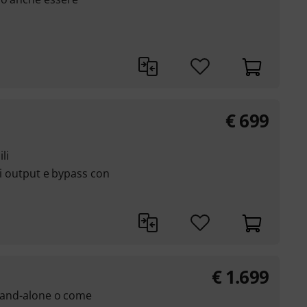
€
699
li
 di output e bypass con
€
1.699
stand-alone o come