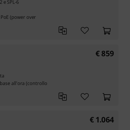
2 e SPL-6
 PoE (power over
€
859
ita
 base all'ora (controllo
€
1.064