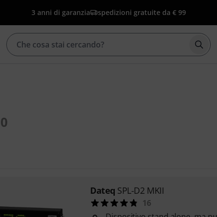
3 anni di garanzia
spedizioni gratuite da € 99
Avvia
10
Dateq
SPL-D2 MKII
16
Dispositivo stand alone, ma p