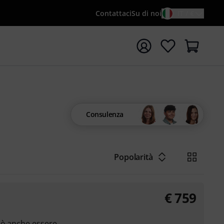
Contattaci
Su di noi
IT / €
re la ricerca con il termine di ricerca {searchTerm}
Consulenza
Popolarità
€
759
uò anche essere