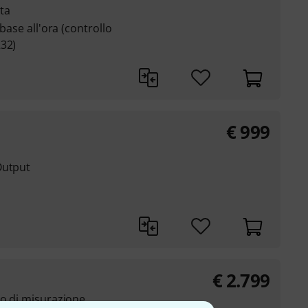
ita
 base all'ora (controllo
232)
€
999
Output
€
2.799
no di misurazione