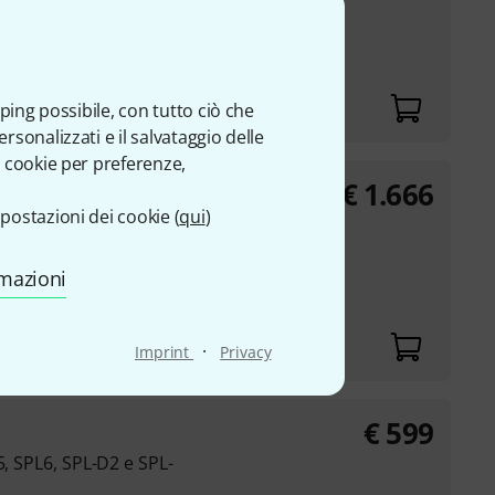
ita
ping possibile, con tutto ciò che
sonalizzati e il salvataggio delle
 cookie per preferenze,
€
1.666
postazioni dei cookie (
qui
)
ita
rmazioni
·
Imprint
Privacy
€
599
5, SPL6, SPL-D2 e SPL-