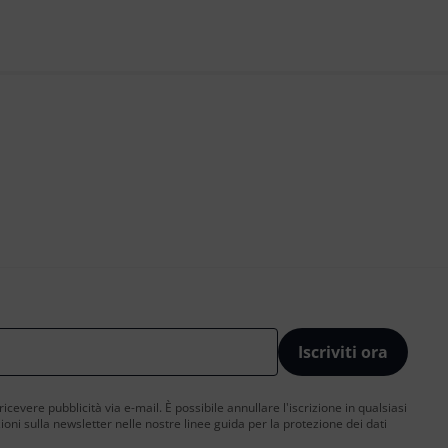
Iscriviti ora
 ricevere pubblicità via e-mail. È possibile annullare l'iscrizione in qualsiasi
ni sulla newsletter nelle nostre linee guida per la protezione dei dati