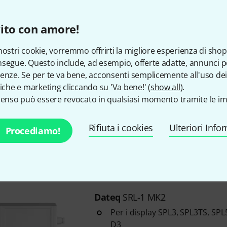
Regolabile tramite soglia e usc
Con possibilità di sigillatura
ito con amore!
nostri cookie, vorremmo offrirti la migliore esperienza di shop
Disponibile
segue. Questo include, ad esempio, offerte adatte, annunci per
enze. Se per te va bene, acconsenti semplicemente all'uso dei
tiche e marketing cliccando su 'Va bene!' (
Dateq
SPL-5 MKII
show all
).
senso può essere revocato in qualsiasi momento tramite le im
Regolabile tramite soglia e usc
Per sigillare
Rifiuta i cookies
Ulteriori Info
Ingressi e uscite: XLR
Procediamo!
Disponibile
Dateq
SRL-1 MK2
Per i display SPL3, SPL3TS, SPL
D3