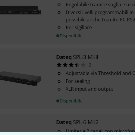
Regolabile tramite soglia e usc
Diversi livelli programmabili in
possibile anche tramite PC RS
Per sigillare
Disponibile
Dateq
SPL-3 MKII
2
Adjustable via Threshold and 
For sealing
XLR input and output
Disponibile
Dateq
SPL-6 MK2
Limiter a 2 canali con microfo