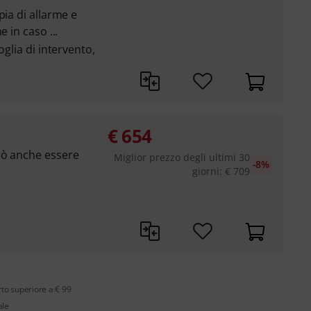
pia di allarme e
 in caso ...
oglia di intervento,
€
654
uò anche essere
Miglior prezzo degli ultimi 30
-8%
giorni
:
€
709
rto superiore a € 99
ale