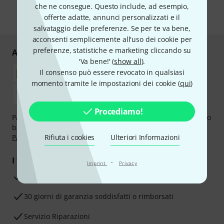
protezione dei dati
data protection guideline
.
che ne consegue. Questo include, ad esempio,
offerte adatte, annunci personalizzati e il
* Richiesto
salvataggio delle preferenze. Se per te va bene,
acconsenti semplicemente all'uso dei cookie per
preferenze, statistiche e marketing cliccando su
Acquisti e pagamenti sicuri
'Va bene!' (
show all
).
Il consenso può essere revocato in qualsiasi
momento tramite le impostazioni dei cookie (
qui
)
Procediamo!
Paga in tutta sicurezza con Contanti alla consegna, Bonifico
bancario, PayPal, Amazon Pay,
Klarna Paga Ora
,
Klarna
Paga in 3 rate
Rifiuta i cookies
oppure Carta di credito.
Ulteriori Informazioni
I tuoi vantaggi
·
Imprint
Privacy
3 anni di garanzia Thomann
30 giorni di garanzia soddisfatti o rimborsati
Servizio Riparazioni