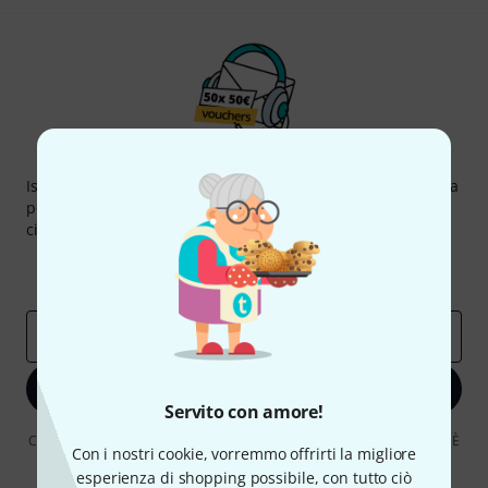
Thomann Newsletter
Iscriviti alla newsletter di Thomann, e con un po' di fortuna
potrai vincere uno dei 50 buoni del valore di 50 euro
ciascuno!
Contributi d'ispirazione
Offerte
Approfondimenti Thomann
Indirizzo e-mail
*
Iscriviti ora
Servito con amore!
Cliccando su "Iscriviti ora", lei accetta di ricevere pubblicità via e-mail. È
Con i nostri cookie, vorremmo offrirti la migliore
possibile annullare l'iscrizione in qualsiasi momento. Può trovare
ulteriori informazioni sulla newsletter nelle nostre linee guida per la
esperienza di shopping possibile, con tutto ciò