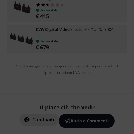
2
Disponibile
€
415
CVW Crystal Video
Spectra Set (1x TX, 2x RX)
Disponibile
€
679
Spedizione gratuita per acquisti di un importo superiore a € 99
I prezzi includono l'IVA locale
Ti piace ciò che vedi?
Condividi
Aiuto e Commenti