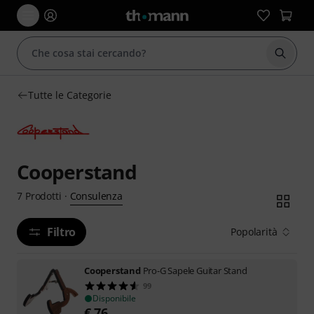
Avviare
Tutte le Categorie
Cooperstand
Consulenza
7
Prodotti
·
Filtro
Popolarità
Cooperstand
Pro-G Sapele Guitar Stand
99
Disponibile
€
76