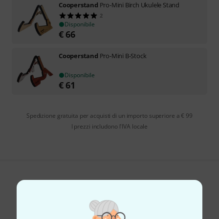
Cooperstand
Pro-Mini Birch Ukulele Stand
2
Disponibile
€
66
Cooperstand
Pro-Mini B-Stock
Disponibile
€
61
Spedizione gratuita per acquisti di un importo superiore a € 99
I prezzi includono l'IVA locale
Ti piace ciò che vedi?
Condividi
Aiuto e Commenti