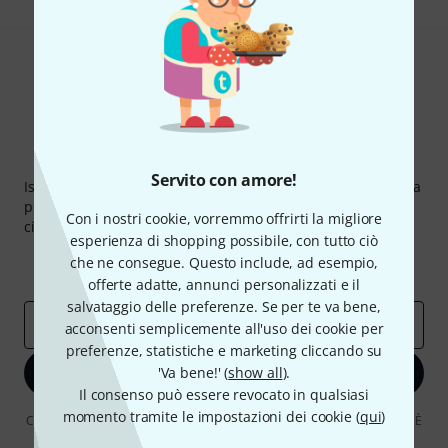
Thomann Newsletter
Servito con amore!
Iscriviti alla newsletter di Thomann, e con un po' di fortuna
potrai vincere uno dei 50 buoni del valore di 50 euro
Con i nostri cookie, vorremmo offrirti la migliore
ciascuno!
esperienza di shopping possibile, con tutto ciò
Contributi d'ispirazione
Offerte
che ne consegue. Questo include, ad esempio,
Approfondimenti Thomann
offerte adatte, annunci personalizzati e il
salvataggio delle preferenze. Se per te va bene,
Indirizzo e-mail
*
acconsenti semplicemente all'uso dei cookie per
preferenze, statistiche e marketing cliccando su
'Va bene!' (
Iscriviti ora
show all
).
Il consenso può essere revocato in qualsiasi
momento tramite le impostazioni dei cookie (
qui
)
Cliccando su "Iscriviti ora", lei accetta di ricevere pubblicità via e-mail. È
possibile annullare l'iscrizione in qualsiasi momento. Può trovare