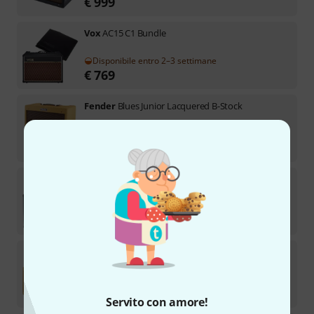
€
999
Vox
AC15 C1 Bundle
Disponibile entro 2–3 settimane
€
769
Fender
Blues Junior Lacquered B-Stock
Disponibile
€
777
Vox
AC15 C1X Bundle
Disponibile
€
1.125
Fender
Blues Junior Lacquered Bundle
Disponibile
€
1.099
Servito con amore!