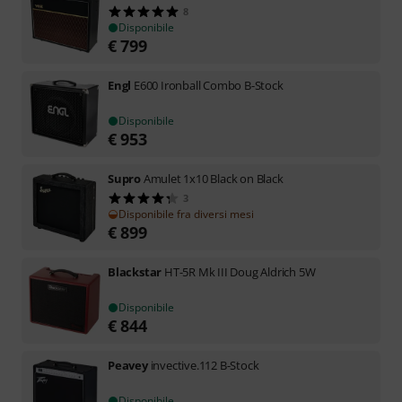
8
Disponibile
€
799
Engl
E600 Ironball Combo B-Stock
Disponibile
€
953
Supro
Amulet 1x10 Black on Black
3
Disponibile fra diversi mesi
€
899
Blackstar
HT-5R Mk III Doug Aldrich 5W
Disponibile
€
844
Peavey
invective.112 B-Stock
Disponibile