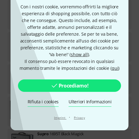
Supro
Montauk 1x10 BL
Con i nostri cookie, vorremmo offrirti la migliore
esperienza di shopping possibile, con tutto ciò
Disponibile
che ne consegue. Questo include, ad esempio,
€
899
offerte adatte, annunci personalizzati e il
salvataggio delle preferenze. Se per te va bene,
Fender
Hot Rod Deville 212 IV B-Stock
acconsenti semplicemente all'uso dei cookie per
preferenze, statistiche e marketing cliccando su
Disponibile
'Va bene!' (
show all
).
€
1.199
Il consenso può essere revocato in qualsiasi
momento tramite le impostazioni dei cookie (
qui
)
Fender
68 Custom Vibro Champ B-Stock
Il prodotto è esaurito
Procediamo!
€
879
Rifiuta i cookies
Ulteriori Informazioni
PRS
Sonzera 20 Combo LTD Paisley
Disponibile
·
Imprint
Privacy
€
999
Supro
1695T Black Magick