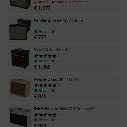
Disponibile entro 1–2 settimane
€
1.177
Fender
Blues Junior IV Bundle
Disponibile
€
777
Vox
AC4 Handwired
5
Disponibile
€
1.050
Peavey
Classic 30 II 112 TW
1
Disponibile
€
849
Evh
5150 Iconic 60W 2X12 Combo IVY
3
Disponibile
€
911