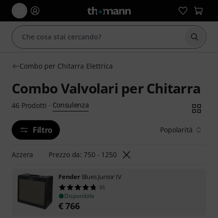
Avviare
Combo per Chitarra Elettrica
Combo Valvolari per Chitarra
Consulenza
46
Prodotti
·
Filtro
Popolarità
Azzera
Prezzo da: 750 - 1250
Fender
Blues Junior IV
85
Disponibile
€
766