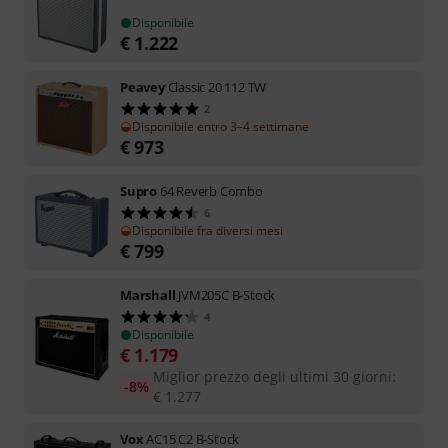
Disponibile
€
1.222
Peavey
Classic 20 112 TW
2
Disponibile entro 3–4 settimane
€
973
Supro
64 Reverb Combo
6
Disponibile fra diversi mesi
€
799
Marshall
JVM205C B-Stock
4
Disponibile
€
1.179
Miglior prezzo degli ultimi 30 giorni
:
-8%
€
1.277
Vox
AC15 C2 B-Stock