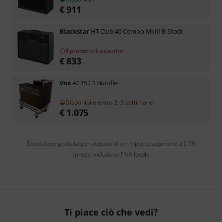
€
911
Blackstar
HT Club 40 Combo MkIII B-Stock
Il prodotto è esaurito
€
833
Vox
AC15 C1 Bundle
Disponibile entro 2–3 settimane
€
1.075
Spedizione gratuita per acquisti di un importo superiore a € 99
I prezzi includono l'IVA locale
Ti piace ciò che vedi?