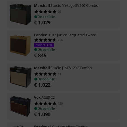
Marshall
Studio Vintage SV20C Combo
29
Disponibile
€
1.029
Fender
Blues Junior Lacquered Tweed
256
TOP SELLER
Disponibile
€
845
Marshall
Studio JTM ST20C Combo
11
Disponibile
€
1.022
Vox
AC30 C2
150
Disponibile
€
1.090
Fender
68 Custom Vibro Champ