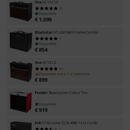
Vox
AC15 C1X
23
Disponibile
€
1.099
Blackstar
HT-20R MKIII Valve Combo
1
Disponibile
€
854
Vox
AC15 C2
53
Disponibile entro 1–2 settimane
€
899
Fender
Blues Junior Colour Trio
Disponibile
€
919
Evh
5150 Iconic EL34 40W 1x12 Comb
2