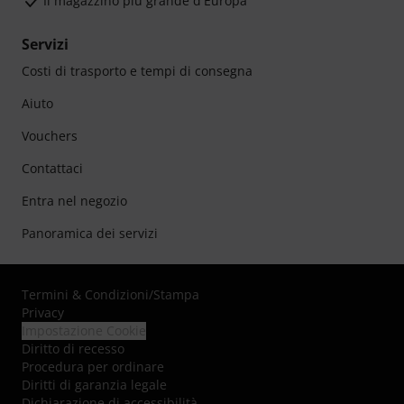
Il magazzino più grande d'Europa
Servizi
Costi di trasporto e tempi di consegna
Aiuto
Vouchers
Contattaci
Entra nel negozio
Panoramica dei servizi
Termini & Condizioni
/
Stampa
Privacy
Impostazione Cookie
Diritto di recesso
Procedura per ordinare
Diritti di garanzia legale
Dichiarazione di accessibilità