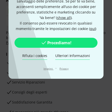
Acquisti e pagamenti sicuri
salvataggio delle preferenze. Se per te va bene,
acconsenti semplicemente all'uso dei cookie per
preferenze, statistiche e marketing cliccando su
'Va bene!' (
show all
).
Il consenso può essere revocato in qualsiasi
momento tramite le impostazioni dei cookie (
qui
)
Paga in tutta sicurezza con Contanti alla consegna, Bonifico
bancario, PayPal, Amazon Pay,
Klarna Paga Ora
,
Klarna
Procediamo!
Paga in 3 rate
oppure Carta di credito.
I tuoi vantaggi
Rifiuta i cookies
Ulteriori Informazioni
3 anni di garanzia Thomann
·
Imprint
Privacy
30 giorni di garanzia soddisfatti o rimborsati
Servizio Riparazioni
Consigli degli esperti
Soddisfazione Garantita