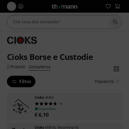
Avviare
Cioks Borse e Custodie
Consulenza
2
Prodotti
·
Filtro
Popolarità
Cioks
4HEX
14
Disponibile
€
6,10
Cioks
MB18L Mounting Kit