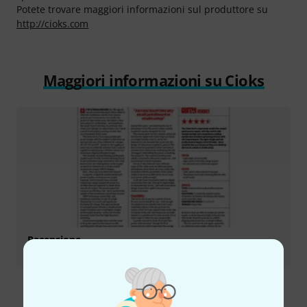
Potete trovare maggiori informazioni sul produttore su
http://cioks.com
Maggiori informazioni su Cioks
Recensione
Sol