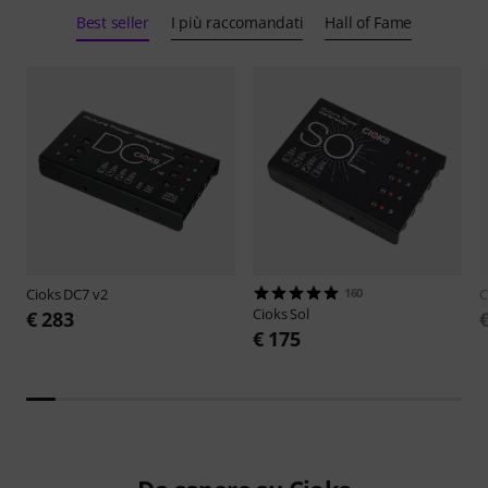
Best seller
I più raccomandati
Hall of Fame
Cioks
DC7 v2
160
C
Cioks
Sol
€ 283
€ 175