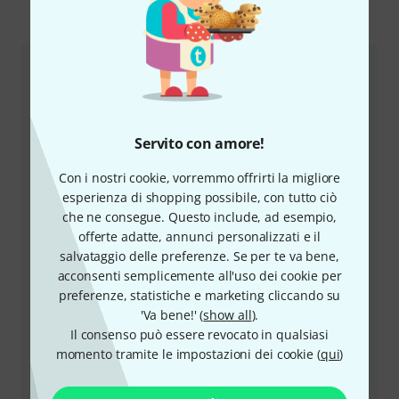
Come contattarci
Servizio Clienti Italia
Servito con amore!
Con i nostri cookie, vorremmo offrirti la migliore
esperienza di shopping possibile, con tutto ciò
che ne consegue. Questo include, ad esempio,
offerte adatte, annunci personalizzati e il
+39-0636154709
salvataggio delle preferenze. Se per te va bene,
acconsenti semplicemente all'uso dei cookie per
Il nostro servizio clienti è a disposizione in caso di
preferenze, statistiche e marketing cliccando su
domande o problemi dopo l'acquisto.
'Va bene!' (
show all
).
Il consenso può essere revocato in qualsiasi
Prepara il tuo numero cliente
momento tramite le impostazioni dei cookie (
qui
)
Orari di apertura (CEST - Ora legale