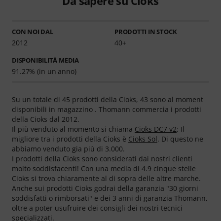
Da sapere su Cioks
CON NOI DAL
PRODOTTI IN STOCK
2012
40+
DISPONIBILITÀ MEDIA
91.27% (in un anno)
Su un totale di 45 prodotti della Cioks, 43 sono al moment
disponibili in magazzino . Thomann commercia i prodotti
della Cioks dal 2012.
Il più venduto al momento si chiama
Cioks DC7 v2
; Il
migliore tra i prodotti della Cioks è
Cioks Sol
. Di questo ne
abbiamo venduto gia più di 3.000.
I prodotti della Cioks sono considerati dai nostri clienti
molto soddisfacenti! Con una media di 4.9 cinque stelle
Cioks si trova chiaramente al di sopra delle altre marche.
Anche sui prodotti Cioks godrai della garanzia "30 giorni
soddisfatti o rimborsati" e dei 3 anni di garanzia Thomann,
oltre a poter usufruire dei consigli dei nostri tecnici
specializzati.