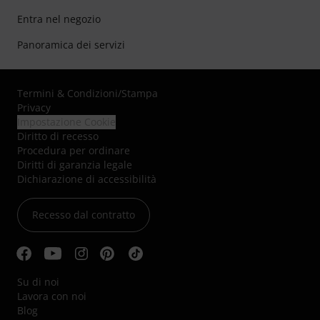
Entra nel negozio
Panoramica dei servizi
Termini & Condizioni
/
Stampa
Privacy
Impostazione Cookie
Diritto di recesso
Procedura per ordinare
Diritti di garanzia legale
Dichiarazione di accessibilità
Recesso dal contratto
Su di noi
Lavora con noi
Blog