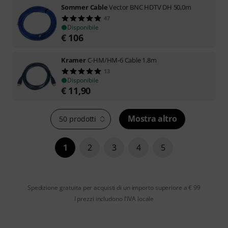
Sommer Cable
Vector BNC HDTV DH 50,0m
47
Disponibile
€
106
Kramer
C-HM/HM-6 Cable 1.8m
13
Disponibile
€
11,90
Mostra altro
50 prodotti
1
2
3
4
5
Spedizione gratuita per acquisti di un importo superiore a € 99
I prezzi includono l'IVA locale