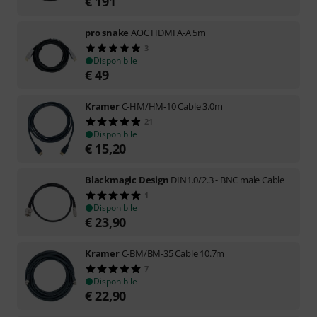
€
191
pro snake
AOC HDMI A-A 5m
3
Disponibile
€
49
Kramer
C-HM/HM-10 Cable 3.0m
21
Disponibile
€
15,20
Blackmagic Design
DIN1.0/2.3 - BNC male Cable
1
Disponibile
€
23,90
Kramer
C-BM/BM-35 Cable 10.7m
7
Disponibile
€
22,90