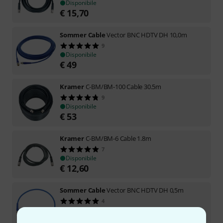
Disponibile
€
15,70
Sommer Cable
Vector BNC HDTV DH 10,0m
9
Disponibile
€
49
Kramer
C-BM/BM-100 Cable 30.5m
9
Disponibile
€
53
Kramer
C-BM/BM-6 Cable 1.8m
7
Disponibile
€
12,60
Sommer Cable
Vector BNC HDTV DH 0,5m
4
Disponibile
€
35