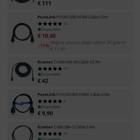
€
111
PureLink
PI1000-005 HDMI Cable 0.5m
23
Disponibile
€
10,60
Miglior prezzo degli ultimi 30 giorni
:
-11%
€
11,90
Kramer
C-HM/HM-35 Cable 10.7m
17
Disponibile
€
42
PureLink
FI-H100-005 HDMI Cable 0.5m
3
Disponibile
€
9,90
Kramer
C-BM/BM-3 Cable 0.9m
17
Disponibile