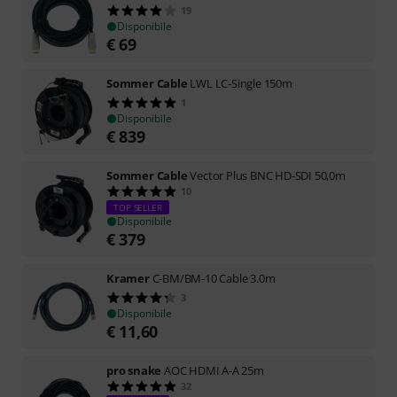
19
Disponibile
€
69
Sommer Cable
LWL LC-Single 150m
1
Disponibile
€
839
Sommer Cable
Vector Plus BNC HD-SDI 50,0m
10
TOP SELLER
Disponibile
€
379
Kramer
C-BM/BM-10 Cable 3.0m
3
Disponibile
€
11,60
pro snake
AOC HDMI A-A 25m
32