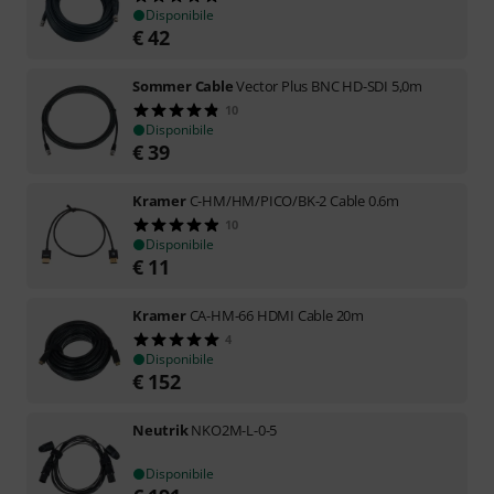
Disponibile
€
42
Sommer Cable
Vector Plus BNC HD-SDI 5,0m
10
Disponibile
€
39
Kramer
C-HM/HM/PICO/BK-2 Cable 0.6m
10
Disponibile
€
11
Kramer
CA-HM-66 HDMI Cable 20m
4
Disponibile
€
152
Neutrik
NKO2M-L-0-5
Disponibile