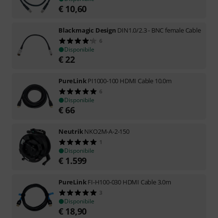
€
10,60
Blackmagic Design
DIN1.0/2.3 - BNC female Cable
6
Disponibile
€
22
PureLink
PI1000-100 HDMI Cable 10.0m
6
Disponibile
€
66
Neutrik
NKO2M-A-2-150
1
Disponibile
€
1.599
PureLink
FI-H100-030 HDMI Cable 3.0m
3
Disponibile
€
18,90