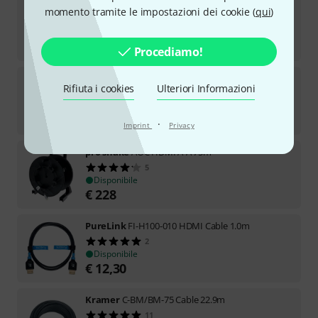
PureLink
PI1000-030 HDMI Cable 3.0m
momento tramite le impostazioni dei cookie (
qui
)
15
Disponibile
€
13,60
Procediamo!
Sommer Cable
Vector Plus BNC HD-SDI 0,5m
Rifiuta i cookies
Ulteriori Informazioni
18
Disponibile
€
19,90
·
Imprint
Privacy
pro snake
AOC HDMI A-A 75m
5
Disponibile
€
228
PureLink
FI-H100-010 HDMI Cable 1.0m
2
Disponibile
€
12,30
Kramer
C-BM/BM-75 Cable 22.9m
11