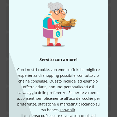
Sommer Cable
Vector Plus BNC HD-SDI 10,0m
6
Disponibile
€
66
Sommer Cable
MiniBNC - BNC male Cable 50cm
13
Disponibile
€
30
Servito con amore!
the sssnake
BNC Video Cable 50m
Con i nostri cookie, vorremmo offrirti la migliore
69
Disponibile
esperienza di shopping possibile, con tutto ciò
€
80
che ne consegue. Questo include, ad esempio,
offerte adatte, annunci personalizzati e il
Neutrik
NKO2S-A-2-100
salvataggio delle preferenze. Se per te va bene,
acconsenti semplicemente all'uso dei cookie per
Disponibile
preferenze, statistiche e marketing cliccando su
€
1.390
'Va bene!' (
show all
).
Il consenso può essere revocato in qualsiasi