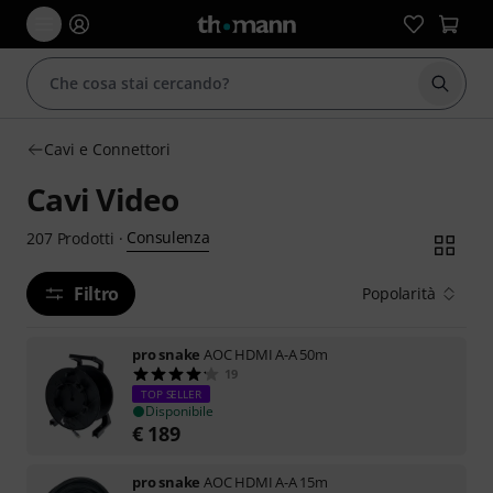
Avviare
Cavi e Connettori
Cavi Video
Consulenza
207
Prodotti
·
Filtro
Popolarità
pro snake
AOC HDMI A-A 50m
19
TOP SELLER
Disponibile
€
189
pro snake
AOC HDMI A-A 15m