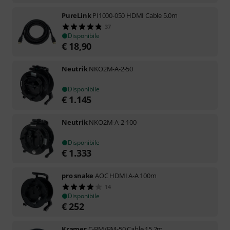
PureLink
PI1000-050 HDMI Cable 5.0m
37
Disponibile
€
18,90
Neutrik
NKO2M-A-2-50
Disponibile
€
1.145
Neutrik
NKO2M-A-2-100
Disponibile
€
1.333
pro snake
AOC HDMI A-A 100m
14
Disponibile
€
252
Kramer
C-BM/BM-50 Cable 15.2m