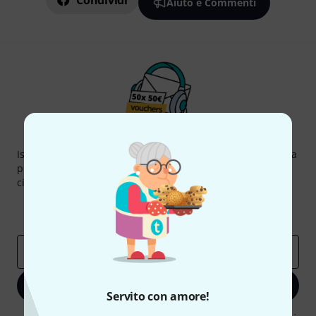
Condividi
Aiuto e Commenti
Thomann Newsletter
Iscriviti alla newsletter di Thomann, e con un po' di fortuna
potrai vincere uno dei 50 buoni del valore di 50 euro
ciascuno!
Contributi d'ispirazione
Offerte
Approfondimenti Thomann
Indirizzo e-mail
*
Iscriviti ora
Servito con amore!