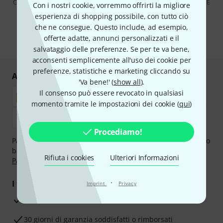
Cliccando su "Iscriviti ora", lei accetta di ricevere pubblicità via e-mail. È
Con i nostri cookie, vorremmo offrirti la migliore
possibile annullare l'iscrizione in qualsiasi momento. Può trovare
esperienza di shopping possibile, con tutto ciò
ulteriori informazioni sulla newsletter nelle nostre linee guida per la
protezione dei dati
data protection guideline
.
che ne consegue. Questo include, ad esempio,
offerte adatte, annunci personalizzati e il
* Richiesto
salvataggio delle preferenze. Se per te va bene,
acconsenti semplicemente all'uso dei cookie per
preferenze, statistiche e marketing cliccando su
Acquisti e pagamenti sicuri
'Va bene!' (
show all
).
Il consenso può essere revocato in qualsiasi
momento tramite le impostazioni dei cookie (
qui
)
Procediamo!
Paga in tutta sicurezza con Contanti alla consegna, Bonifico
bancario, PayPal, Amazon Pay,
Klarna Paga Ora
,
Klarna
Rifiuta i cookies
Ulteriori Informazioni
Paga in 3 rate
oppure Carta di credito.
·
I tuoi vantaggi
Imprint
Privacy
3 anni di garanzia Thomann
30 giorni di garanzia soddisfatti o rimborsati