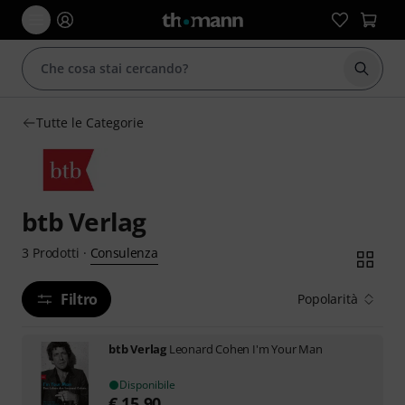
Avviare
Tutte le Categorie
btb Verlag
Consulenza
3
Prodotti
·
Filtro
Popolarità
btb Verlag
Leonard Cohen I'm Your Man
Disponibile
€
15,90