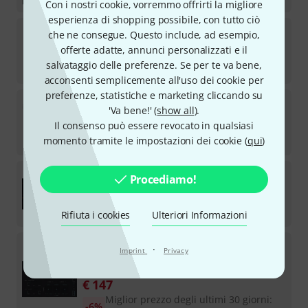
Con i nostri cookie, vorremmo offrirti la migliore
esperienza di shopping possibile, con tutto ciò
BOOM Library
Seasons of Earth: Winter
che ne consegue. Questo include, ad esempio,
offerte adatte, annunci personalizzati e il
Scarica licenza
salvataggio delle preferenze. Se per te va bene,
€
181
acconsenti semplicemente all'uso dei cookie per
preferenze, statistiche e marketing cliccando su
BOOM Library
Cinematic Motion Bundle
'Va bene!' (
show all
).
Il consenso può essere revocato in qualsiasi
Scarica licenza
€
232
momento tramite le impostazioni dei cookie (
qui
)
BOOM Library
Enforcer
Procediamo!
Scarica licenza
€
120
Rifiuta i cookies
Ulteriori Informazioni
BOOM Library
Rain
·
Imprint
Privacy
Scarica licenza
€
147
Miglior prezzo degli ultimi 30 giorni
:
-6%