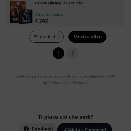
BOOM Library
Sci-Fi Bundle
Scarica licenza
€
242
Mostra altro
50 prodotti
1
2
Spedizione gratuita per acquisti di un importo superiore a € 99
I prezzi includono l'IVA locale
Ti piace ciò che vedi?
Condividi
Aiuto e Commenti