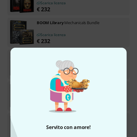
Scarica licenza
€
232
BOOM Library
Mechanicals Bundle
Scarica licenza
€
232
BOOM Library
Magic: Arcane Forces Bundle
Scarica licenza
€
232
BOOM Library
Cinematic Metal Titan Bundle
Scarica licenza
€
232
BOOM Library
Cinem. Elements: Fire & Water
Servito con amore!
Scarica licenza
€
232