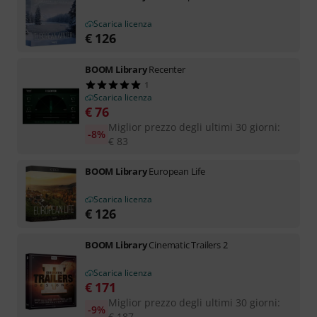
Scarica licenza
€
126
BOOM Library
Recenter
1
Scarica licenza
€
76
Miglior prezzo degli ultimi 30 giorni
:
-8%
€
83
BOOM Library
European Life
Scarica licenza
€
126
BOOM Library
Cinematic Trailers 2
Scarica licenza
€
171
Miglior prezzo degli ultimi 30 giorni
:
-9%
€
187