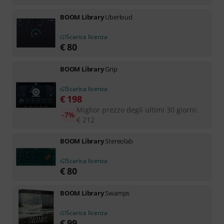
BOOM Library
Uberloud
Scarica licenza
€
80
BOOM Library
Grip
Scarica licenza
€
198
Miglior prezzo degli ultimi 30 giorni
:
-7%
€
212
BOOM Library
Stereolab
Scarica licenza
€
80
BOOM Library
Swamps
Scarica licenza
€
99