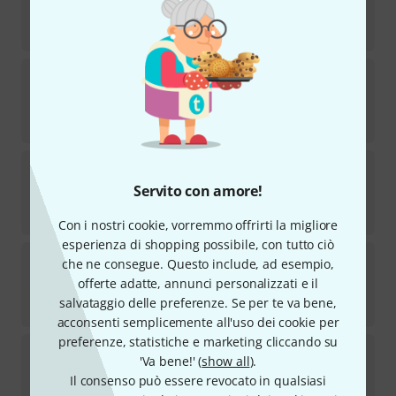
Disponibile
€
252
Bob Reeves
Leadpipe Swab
29
Disponibile
€
9,10
Bob Reeves
Trumpet 40 / S 69
Servito con amore!
Disponibile
€
252
Con i nostri cookie, vorremmo offrirti la migliore
esperienza di shopping possibile, con tutto ciò
Bob Reeves
Flugelhorn 43 / DF
che ne consegue. Questo include, ad esempio,
2
offerte adatte, annunci personalizzati e il
Disponibile
salvataggio delle preferenze. Se per te va bene,
€
252
acconsenti semplicemente all'uso dei cookie per
preferenze, statistiche e marketing cliccando su
Bob Reeves
Flugelhorn 43 / HF
'Va bene!' (
show all
).
2
Il consenso può essere revocato in qualsiasi
Disponibile