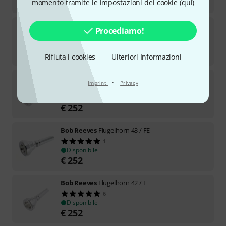
€
252
momento tramite le impostazioni dei cookie (
qui
)
Bob Reeves
Cornet 42 / S
Procediamo!
2
Disponibile
€
252
Rifiuta i cookies
Ulteriori Informazioni
Bob Reeves
Trumpet 42 /ES 692sL
·
Imprint
Privacy
Disponibile
€
252
Bob Reeves
Flugelhorn 43 / FE
1
Disponibile
€
252
Bob Reeves
Flugelhorn 42 / F
6
Disponibile
€
252