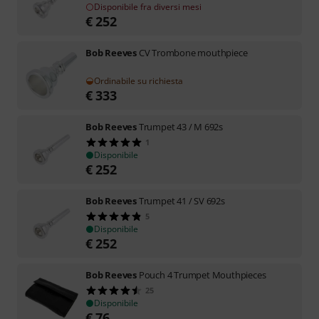
Disponibile fra diversi mesi
€
252
Bob Reeves
CV Trombone mouthpiece
Ordinabile su richiesta
€
333
Bob Reeves
Trumpet 43 / M 692s
1
Disponibile
€
252
Bob Reeves
Trumpet 41 / SV 692s
5
Disponibile
€
252
Bob Reeves
Pouch 4 Trumpet Mouthpieces
25
Disponibile
€
76