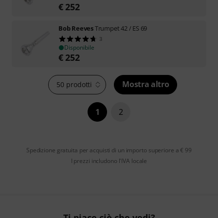
€
252
Bob Reeves
Trumpet 42 / ES 69
3
Disponibile
€
252
Mostra altro
50 prodotti
1
2
Spedizione gratuita per acquisti di un importo superiore a € 99
I prezzi includono l'IVA locale
Ti piace ciò che vedi?