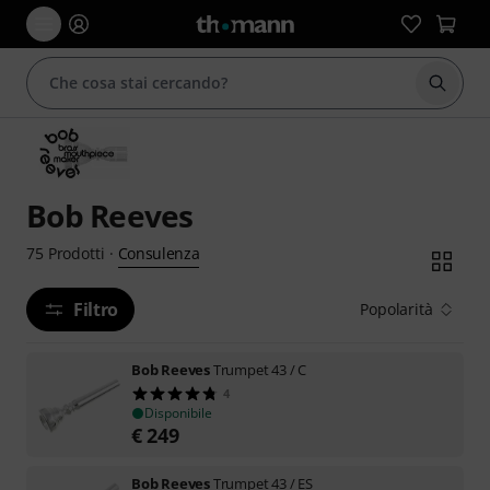
Avviare
Bob Reeves
Consulenza
75
Prodotti
·
Filtro
Popolarità
Bob Reeves
Trumpet 43 / C
4
Disponibile
€
249
Bob Reeves
Trumpet 43 / ES