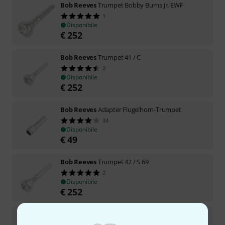
Bob Reeves
Trumpet Bobby Burns Jr. EWF
1
Disponibile
€
252
Bob Reeves
Trumpet 41 / C
2
Disponibile
€
252
Bob Reeves
Adapter Flugelhorn-Trumpet
34
Disponibile
€
49
Bob Reeves
Trumpet 42 / S 69
2
Disponibile
€
252
Bob Reeves
Dan Rosenboom Boom*
2