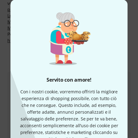
venduti al momento da Thomann nelle categorie
Metodi
per l'Arrangiamento
,
Metodi per Chitarra Acustica
,
Letteratura Avanzata per Ukulele
,
Metodi per Organo
,
Metodi per il Recording
,
Letteratura Avanzata per Basso
e
Metodi per Canto e Tecnica Vocale
.
Potete trovare maggiori informazioni sul produttore su
http://berkleepress.com
Come contattarci
Servito con amore!
Servizio Clienti Italia
Con i nostri cookie, vorremmo offrirti la migliore
esperienza di shopping possibile, con tutto ciò
che ne consegue. Questo include, ad esempio,
offerte adatte, annunci personalizzati e il
salvataggio delle preferenze. Se per te va bene,
acconsenti semplicemente all'uso dei cookie per
preferenze, statistiche e marketing cliccando su