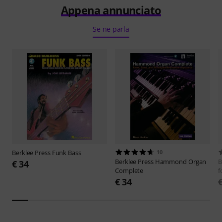
Appena annunciato
Se ne parla
Berklee Press
Funk Bass
10
Berklee Press
Hammond Organ
B
€ 34
Complete
f
€ 34