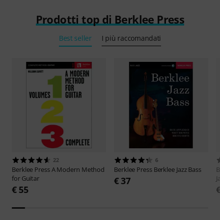
Prodotti top di Berklee Press
Best seller
I più raccomandati
22
6
Berklee Press
A Modern Method
Berklee Press
Berklee Jazz Bass
B
for Guitar
J
€ 37
€ 55