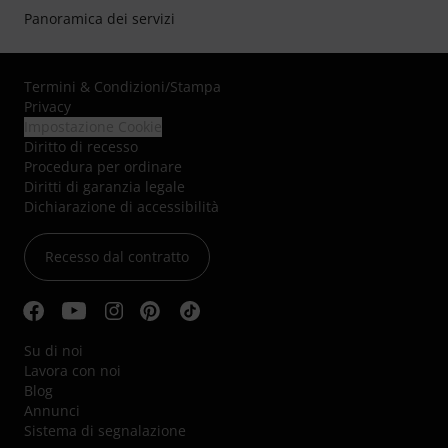
Panoramica dei servizi
Termini & Condizioni
/
Stampa
Privacy
Impostazione Cookie
Diritto di recesso
Procedura per ordinare
Diritti di garanzia legale
Dichiarazione di accessibilità
Recesso dal contratto
Su di noi
Lavora con noi
Blog
Annunci
Sistema di segnalazione