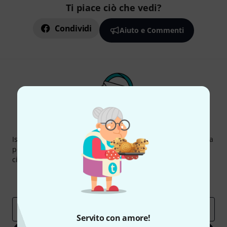
Ti piace ciò che vedi?
Condividi
Aiuto e Commenti
Thomann Newsletter
Iscriviti alla newsletter di Thomann, e con un po' di fortuna
potrai vincere uno dei 50 buoni del valore di 50 euro
ciascuno!
Contributi d'ispirazione
Offerte
Approfondimenti Thomann
Indirizzo e-mail
*
Servito con amore!