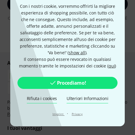
Iscriviti ora
Con i nostri cookie, vorremmo offrirti la migliore
esperienza di shopping possibile, con tutto ciò
Cliccando su "Iscriviti ora", lei accetta di ricevere pubblicità via e-mail. È
che ne consegue. Questo include, ad esempio,
possibile annullare l'iscrizione in qualsiasi momento. Può trovare
offerte adatte, annunci personalizzati e il
ulteriori informazioni sulla newsletter nelle nostre linee guida per la
salvataggio delle preferenze. Se per te va bene,
protezione dei dati
data protection guideline
.
acconsenti semplicemente all'uso dei cookie per
* Richiesto
preferenze, statistiche e marketing cliccando su
'Va bene!' (
show all
).
Il consenso può essere revocato in qualsiasi
Acquisti e pagamenti sicuri
momento tramite le impostazioni dei cookie (
qui
)
Procediamo!
Rifiuta i cookies
Ulteriori Informazioni
Paga in tutta sicurezza con Contanti alla consegna, Bonifico
bancario, PayPal, Amazon Pay,
Klarna Paga Ora
,
Klarna
·
Paga in 3 rate
oppure Carta di credito.
Imprint
Privacy
I tuoi vantaggi