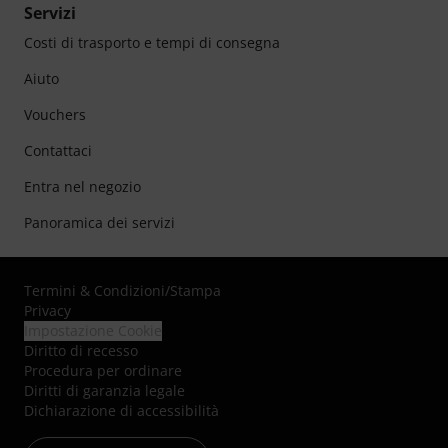
Servizi
Costi di trasporto e tempi di consegna
Aiuto
Vouchers
Contattaci
Entra nel negozio
Panoramica dei servizi
Termini & Condizioni
/
Stampa
Privacy
Impostazione Cookie
Diritto di recesso
Procedura per ordinare
Diritti di garanzia legale
Dichiarazione di accessibilità