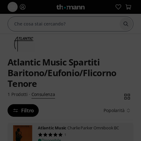
Avviare
Atlantic Music Spartiti
Baritono/Eufonio/Flicorno
Tenore
Consulenza
1
Prodotti
·
Filtro
Popolarità
Atlantic Music
Charlie Parker Omnibook BC
1
Disponibile