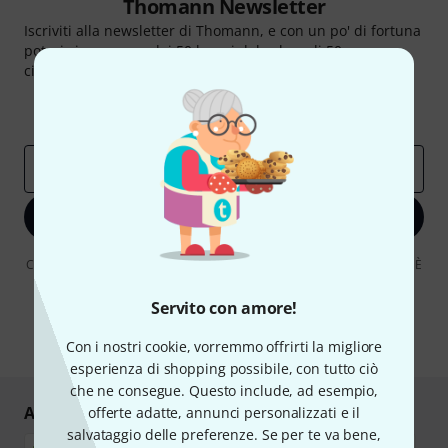
Thomann Newsletter
Iscriviti alla newsletter di Thomann, e con un po' di fortuna
potrai vincere uno dei 50 buoni del valore di 50 euro
ciascuno!
Contributi d'ispirazione
Offerte
Approfondimenti Thomann
Indirizzo e-mail
*
Iscriviti ora
Cliccando su "Iscriviti ora", lei accetta di ricevere pubblicità via e-mail. È
possibile annullare l'iscrizione in qualsiasi momento. Può trovare
ulteriori informazioni sulla newsletter nelle nostre linee guida per la
Servito con amore!
protezione dei dati
data protection guideline
.
* Richiesto
Con i nostri cookie, vorremmo offrirti la migliore
esperienza di shopping possibile, con tutto ciò
che ne consegue. Questo include, ad esempio,
Acquisti e pagamenti sicuri
offerte adatte, annunci personalizzati e il
salvataggio delle preferenze. Se per te va bene,