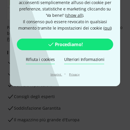
acconsenti semplicemente all'uso dei cookie per
preferenze, statistiche e marketing cliccando su
'Va bene!' (
show all
).
Il consenso può essere revocato in qualsiasi
Paga in tutta sicurezza con Contanti alla consegna, Bonifico
momento tramite le impostazioni dei cookie (
qui
)
bancario, PayPal, Amazon Pay,
Klarna Paga Ora
,
Klarna
Paga in 3 rate
oppure Carta di credito.
Procediamo!
I tuoi vantaggi
Rifiuta i cookies
Ulteriori Informazioni
3 anni di garanzia Thomann
30 giorni di garanzia soddisfatti o rimborsati
·
Imprint
Privacy
Servizio Riparazioni
Consigli degli esperti
Soddisfazione Garantita
Il magazzino più grande d'Europa