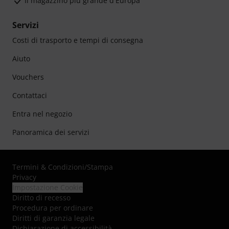
Il magazzino più grande d'Europa
Servizi
Costi di trasporto e tempi di consegna
Aiuto
Vouchers
Contattaci
Entra nel negozio
Panoramica dei servizi
Termini & Condizioni
/
Stampa
Privacy
Impostazione Cookie
Diritto di recesso
Procedura per ordinare
Diritti di garanzia legale
Dichiarazione di accessibilità