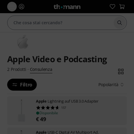
Avviare
Apple Video e Podcasting
Consulenza
2
Prodotti
·
Filtro
Popolarità
Apple
Lightning auf USB 3.0 Adapter
157
Disponibile
€
49
Apple
USB-C Digital AV Multiport Ad.