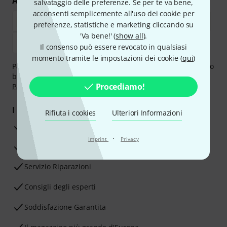
Acquisti e pagamenti sicuri
salvataggio delle preferenze. Se per te va bene,
acconsenti semplicemente all'uso dei cookie per
preferenze, statistiche e marketing cliccando su
'Va bene!' (
show all
).
Il consenso può essere revocato in qualsiasi
momento tramite le impostazioni dei cookie (
qui
)
Paga in tutta sicurezza con Contanti alla consegna, Bonifico
bancario, PayPal, Amazon Pay,
Klarna Paga Ora
,
Klarna
Procediamo!
Paga in 3 rate
oppure Carta di credito.
I tuoi vantaggi
Rifiuta i cookies
Ulteriori Informazioni
3 anni di garanzia Thomann
·
Imprint
Privacy
30 giorni di garanzia soddisfatti o rimborsati
Servizio Riparazioni
Consigli degli esperti
Soddisfazione Garantita