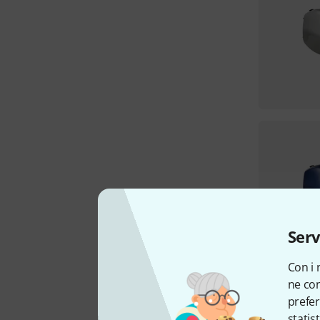
Serv
Con i 
ne con
prefer
statis