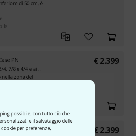
nferiore di 50 cm, è
te
bile
€
2.399
 Case PN
/4, 7/8 e 4/4 e ai ...
o nella zona del
manico con fascetta a
ping possibile, con tutto ciò che
sonalizzati e il salvataggio delle
€
2.399
 cookie per preferenze,
 Case SM