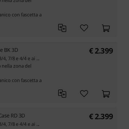
o nella zona del
manico con fascetta a
€
2.399
se BK 3D
/4, 7/8 e 4/4 e ai ...
o nella zona del
manico con fascetta a
€
2.399
 Case RD 3D
/4, 7/8 e 4/4 e ai ...