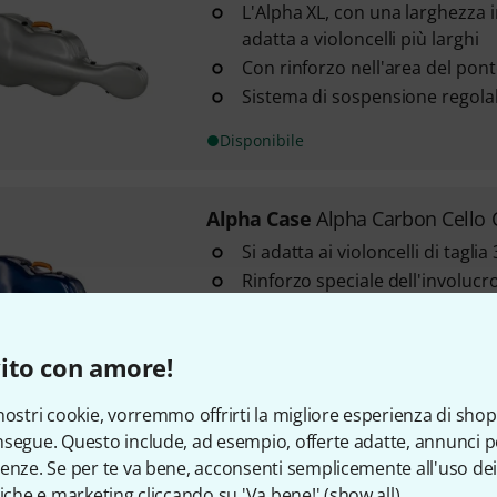
L'Alpha XL, con una larghezza i
adatta a violoncelli più larghi
Con rinforzo nell'area del pon
Sistema di sospensione regola
Disponibile
Alpha Case
Alpha Carbon Cello
Si adatta ai violoncelli di taglia 3
Rinforzo speciale dell'involucr
ponticello
Cinturino per il fissaggio del 
ito con amore!
strappo
Disponibile
nostri cookie, vorremmo offrirti la migliore esperienza di shop
segue. Questo include, ad esempio, offerte adatte, annunci per
enze. Se per te va bene, acconsenti semplicemente all'uso dei
Alpha Case
Alpha Carbon Cello
tiche e marketing cliccando su 'Va bene!' (
show all
).