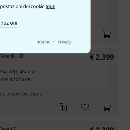
/4, 7/8 e 4/4 e ai ...
postazioni dei cookie (
qui
)
o nella zona del ponte
manico con fascetta a
rmazioni
·
Imprint
Privacy
€
2.399
Case BL 3D
/4, 7/8 e 4/4 e ai ...
o nella zona del
manico con fascetta a
Case LB