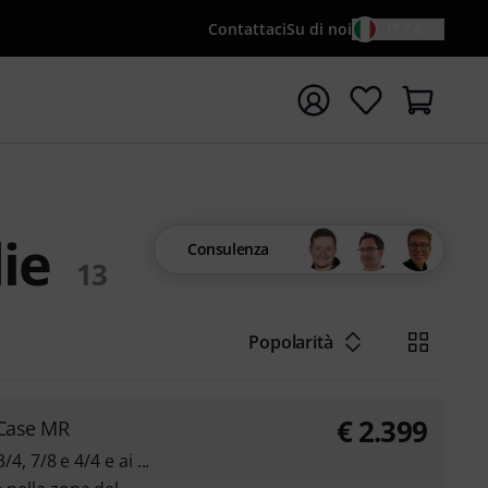
Contattaci
Su di noi
IT / €
re la ricerca con il termine di ricerca {searchTerm}
ie
Consulenza
13
Popolarità
€
2.399
 Case MR
/4, 7/8 e 4/4 e ai ...