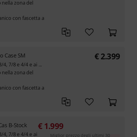
o nella zona del
manico con fascetta a
€
2.399
lo Case SM
/4, 7/8 e 4/4 e ai ...
o nella zona del
manico con fascetta a
€
1.999
Cas B-Stock
3/4, 7/8 e 4/4 e ai
Miglior prezzo degli ultimi 30