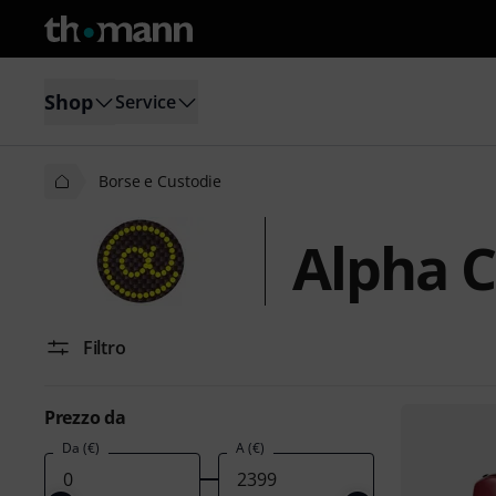
Shop
Service
Borse e Custodie
Alpha C
Filtro
Prezzo da
Da (€)
A (€)