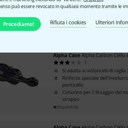
Si adatta ai violoncelli di taglia 3
senso può essere revocato in qualsiasi momento tramite le im
Rinforzo speciale dell'involucr
Cinturino per il fissaggio del 
Rifiuta i cookies
Ulteriori Info
Procediamo!
strappo
Disponibile
Alpha Case
Alpha Carbon Cello 
1
Si adatta ai violoncelli di taglia 3
Rinforzo speciale dell'involucr
ponticello
Cinturino per il fissaggio del 
strappo
Disponibile
Alpha Case
Alpha Carbon Cello 