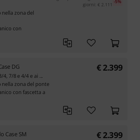
-5%
giorni
:
€
2.111
o nella zona del
manico con
€
2.399
 Case DG
/4, 7/8 e 4/4 e ai ...
o nella zona del ponte
manico con fascetta a
€
2.399
lo Case SM