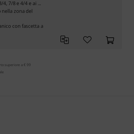
/4, 7/8 e 4/4 e ai ...
o nella zona del
manico con fascetta a
rto superiore a € 99
ale