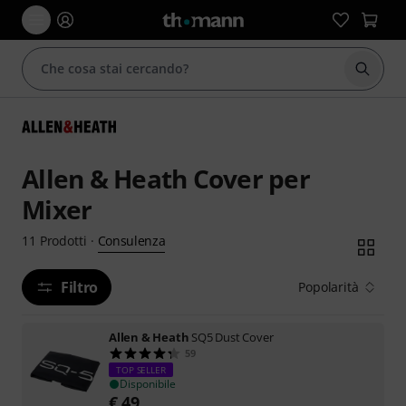
Avviare
Allen & Heath Cover per
Mixer
Consulenza
11
Prodotti
·
Filtro
Popolarità
Allen & Heath
SQ5 Dust Cover
59
TOP SELLER
Disponibile
€
49