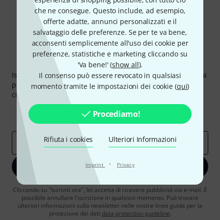
che ne consegue. Questo include, ad esempio,
offerte adatte, annunci personalizzati e il
salvataggio delle preferenze. Se per te va bene,
acconsenti semplicemente all'uso dei cookie per
preferenze, statistiche e marketing cliccando su
Thomann Newsletter
'Va bene!' (
show all
).
Iscriviti alla newsletter di Thomann, e con un po' di fortuna
Il consenso può essere revocato in qualsiasi
potrai vincere uno dei 50 buoni del valore di 50 euro
momento tramite le impostazioni dei cookie (
qui
)
ciascuno!
Contributi d'ispirazione
Offerte
Procediamo!
Approfondimenti Thomann
Rifiuta i cookies
Ulteriori Informazioni
Indirizzo e-mail
*
·
Imprint
Privacy
Iscriviti ora
Cliccando su "Iscriviti ora", lei accetta di ricevere pubblicità via e-mail. È
possibile annullare l'iscrizione in qualsiasi momento. Può trovare
ulteriori informazioni sulla newsletter nelle nostre linee guida per la
protezione dei dati
data protection guideline
.