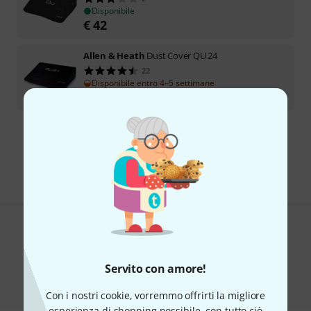
Disponibile
€
42
Allen & Heath
Dust Cover QU 24
22
Disponibile entro 4–5 settimane
€
49
Spedizione gratuita per acquisti di un importo superiore a € 99
I prezzi includono l'IVA locale
Ti piace ciò che vedi?
Condividi
Servito con amore!
Aiuto e Commenti
Con i nostri cookie, vorremmo offrirti la migliore
esperienza di shopping possibile, con tutto ciò