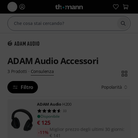
Avviare
ADAM Audio Accessori
Consulenza
3
Prodotti
·
Filtro
Popolarità
ADAM Audio
H200
33
Disponibile
€
125
Miglior prezzo degli ultimi 30 giorni
:
-11%
€
141