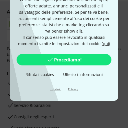
offerte adatte, annunci personalizzati e il
Acquisti e pagamenti sicuri
salvataggio delle preferenze. Se per te va bene,
acconsenti semplicemente all'uso dei cookie per
preferenze, statistiche e marketing cliccando su
'Va bene!' (
show all
).
Il consenso può essere revocato in qualsiasi
momento tramite le impostazioni dei cookie (
qui
)
Paga in tutta sicurezza con Contanti alla consegna, Bonifico
bancario, PayPal, Amazon Pay,
Klarna Paga Ora
,
Klarna
Procediamo!
Paga in 3 rate
oppure Carta di credito.
I tuoi vantaggi
Rifiuta i cookies
Ulteriori Informazioni
3 anni di garanzia Thomann
·
Imprint
Privacy
30 giorni di garanzia soddisfatti o rimborsati
Servizio Riparazioni
Consigli degli esperti