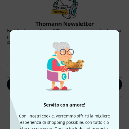
Thomann Newsletter
Iscriviti alla newsletter di Thomann, e con un po' di fortuna
potrai vincere uno dei 50 buoni del valore di 50 euro
ciascuno!
Contributi d'ispirazione
Offerte
Approfondimenti Thomann
Indirizzo e-mail
*
Iscriviti ora
Cliccando su "Iscriviti ora", lei accetta di ricevere pubblicità via e-mail. È
possibile annullare l'iscrizione in qualsiasi momento. Può trovare
Servito con amore!
ulteriori informazioni sulla newsletter nelle nostre linee guida per la
protezione dei dati
data protection guideline
.
Con i nostri cookie, vorremmo offrirti la migliore
* Richiesto
esperienza di shopping possibile, con tutto ciò
che ne consegue. Questo include, ad esempio,