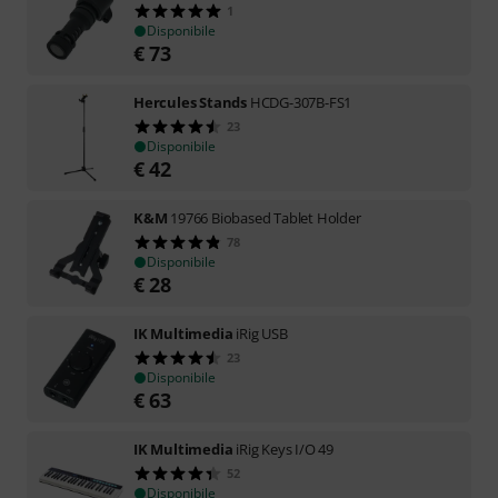
1
Disponibile
€
73
Hercules Stands
HCDG-307B-FS1
23
Disponibile
€
42
K&M
19766 Biobased Tablet Holder
78
Disponibile
€
28
IK Multimedia
iRig USB
23
Disponibile
€
63
IK Multimedia
iRig Keys I/O 49
52
Disponibile