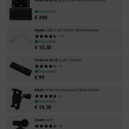
Positive Grid
Spark 2 BK w/Footsw Bundle
Disponibile
€
398
Apple
USB-C auf 3,5mm Klinke Adapter
115
Disponibile
€
10,30
Positive Grid
Spark Control
32
Disponibile
€
99
K&M
19764 Smartphone/Tablet Holder
52
Disponibile
€
19,30
Zoom
Am7
40