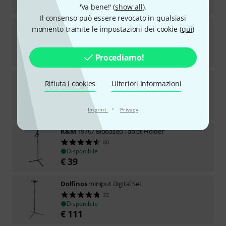
€
49
'Va bene!' (
show all
).
Il consenso può essere revocato in qualsiasi
Positive Grid
Spark 40 BK Bundle
momento tramite le impostazioni dei cookie (
qui
)
Disponibile
€
344
Procediamo!
K&M
19796
Rifiuta i cookies
Ulteriori Informazioni
36
Disponibile
€
48
·
Imprint
Privacy
K&M
19767 Biobased Tablet Holder
80
Disponibile
€
39
Dolfinos
miniput Digital Set
22
Disponibile
€
111