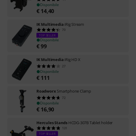
Disponibile
€
14,40
IK Multimedia
iRig Stream
70
TOP SELLER
Disponibile
€
99
IK Multimedia
iRig HD X
27
Disponibile
€
111
Roadworx
Smartphone Clamp
72
Disponibile
€
16,90
Hercules Stands
HCDG-307B Tablet holder
131
TOP SELLER