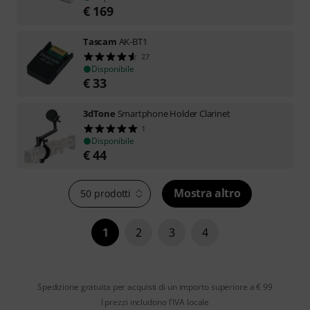
€
169
Tascam
AK-BT1
27
Disponibile
€
33
3dTone
Smartphone Holder Clarinet
1
Disponibile
€
44
Mostra altro
50 prodotti
1
2
3
4
Spedizione gratuita per acquisti di un importo superiore a € 99
I prezzi includono l'IVA locale