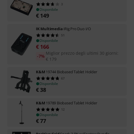
3
Disponibile
€
149
IK Multimedia
iRig Pro Duo I/O
51
Disponibile
€
166
Miglior prezzo degli ultimi 30 giorni
:
-7%
€
179
K&M
19744 Biobased Tablet Holder
67
Disponibile
€
38
K&M
19789 Biobased Tablet Holder
12
Disponibile
€
77