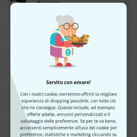
Disponibile
€
49
Dolfinos
Magnetic Digital Set
3
Disponibile
€
139
IK Multimedia
iRig 2
539
OFFERTA SETTIMANALE
Disponibile
€
33
Servito con amore!
K&M
19798
Con i nostri cookie, vorremmo offrirti la migliore
41
esperienza di shopping possibile, con tutto ciò
Disponibile
€
58
che ne consegue. Questo include, ad esempio,
offerte adatte, annunci personalizzati e il
salvataggio delle preferenze. Se per te va bene,
Apple
Lightning auf USB 3.0 Adapter
acconsenti semplicemente all'uso dei cookie per
157
Disponibile
preferenze, statistiche e marketing cliccando su