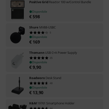
Positive Grid
Reactor 100 w/Control Bundle
Disponibile
€
598
Shure
MV88-USBC
5
Disponibile
€
169
Thomann
USB C+A Power Supply
35
Disponibile
€
9,90
Roadworx
Desk Stand
48
Disponibile
€
13,90
K&M
19761 Smartphone Holder
44