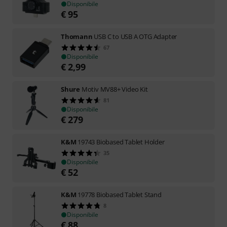
Disponibile
€
95
Thomann
USB C to USB A OTG Adapter
67
Disponibile
€
2,99
Shure
Motiv MV88+ Video Kit
81
Disponibile
€
279
K&M
19743 Biobased Tablet Holder
35
Disponibile
€
52
K&M
19778 Biobased Tablet Stand
8
Disponibile
€
88