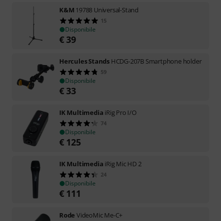
K&M
19788 Universal-Stand
15
Disponibile
€
39
Hercules Stands
HCDG-207B Smartphone holder
59
Disponibile
€
33
IK Multimedia
iRig Pro I/O
74
Disponibile
€
125
IK Multimedia
iRig Mic HD 2
24
Disponibile
€
111
Rode
VideoMic Me-C+