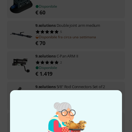
Disponibile
€
60
9.solutions
Double joint arm medium
5
Disponibile fra circa una settimana
€
70
9.solutions
C-Pan ARM II
2
Disponibile
€
1.419
9.solutions
5/8" Rod Connectors Set of 2
2
Disponibile
€
12,90
9.solutions
El-Bo arm
7
Disponibile