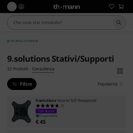
Avviare
9.solutions Stativi/Supporti
Consulenza
32
Prodotti
·
Filtro
Popolarità
9.solutions
Vesa to 5/8" Receptacle
26
TOP SELLER
Disponibile
€
45