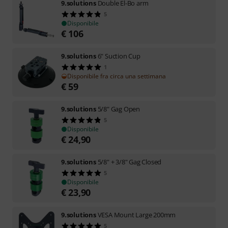
9.solutions
Double El-Bo arm
5
Disponibile
€
106
9.solutions
6" Suction Cup
1
Disponibile fra circa una settimana
€
59
9.solutions
5/8" Gag Open
5
Disponibile
€
24,90
9.solutions
5/8" + 3/8" Gag Closed
5
Disponibile
€
23,90
9.solutions
VESA Mount Large 200mm
5