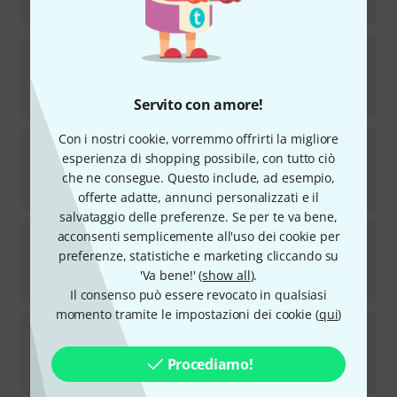
€
55
9.solutions
5/8" Rod Set 1000mm
2
Disponibile
€
39
Servito con amore!
Con i nostri cookie, vorremmo offrirti la migliore
9.solutions
5/8" Rod Set 150mm
esperienza di shopping possibile, con tutto ciò
4
Disponibile
che ne consegue. Questo include, ad esempio,
€
15,90
offerte adatte, annunci personalizzati e il
salvataggio delle preferenze. Se per te va bene,
9.solutions
Double joint arm long
acconsenti semplicemente all'uso dei cookie per
2
preferenze, statistiche e marketing cliccando su
Disponibile
'Va bene!' (
show all
).
€
76
Il consenso può essere revocato in qualsiasi
momento tramite le impostazioni dei cookie (
qui
)
9.solutions
Ex-sus pole
Disponibile
Procediamo!
€
80