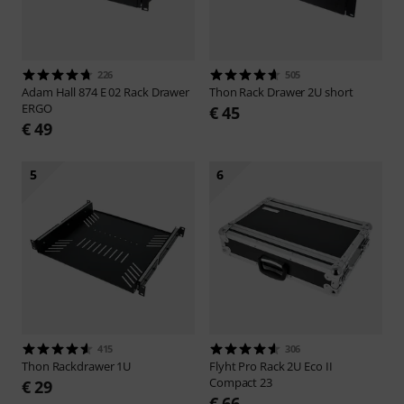
226
505
Adam Hall
874 E 02 Rack Drawer
Thon
Rack Drawer 2U short
ERGO
€ 45
€ 49
5
6
415
306
Thon
Rackdrawer 1U
Flyht Pro
Rack 2U Eco II
Compact 23
€ 29
€ 66