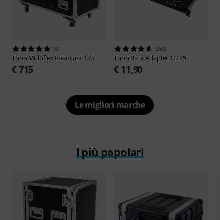
53
2583
Thon
Multiflex Roadcase 120
Thon
Rack Adapter 1U 25
€ 715
€ 11,90
Le migliori marche
I più popolari