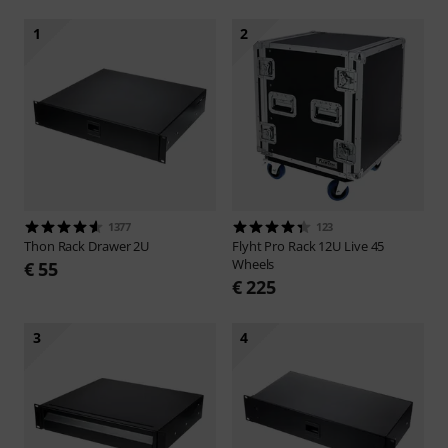
1
2
1377
123
Thon
Rack Drawer 2U
Flyht Pro
Rack 12U Live 45
Wheels
€ 55
€ 225
3
4