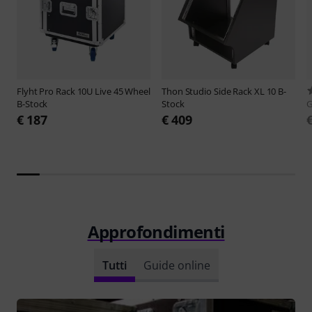
Flyht Pro
Rack 10U Live 45 Wheel
Thon
Studio Side Rack XL 10 B-
B-Stock
Stock
G
€ 187
€ 409
Approfondimenti
Tutti
Guide online