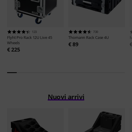
123
730
Flyht Pro
Rack 12U Live 45
Thomann
Rack Case 4U
M
Wheels
€ 89
€ 225
Nuovi arrivi