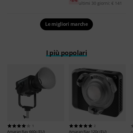
-8%
ultimi 30 giorni: € 141
Le migliori marche
I più popolari
1
2
Amaran
Ray 660c (EU)
Amaran
Ray 120c (EU)