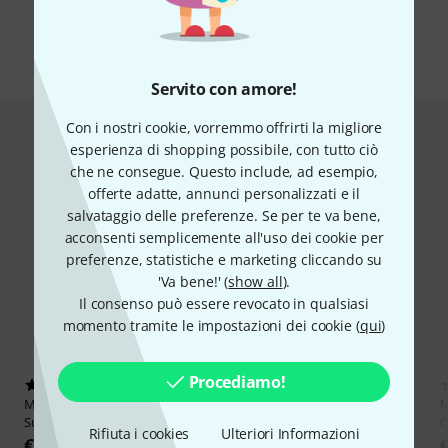
Tutte le marche
Servito con amore!
Con i nostri cookie, vorremmo offrirti la migliore
Hot Deals
esperienza di shopping possibile, con tutto ciò
che ne consegue. Questo include, ad esempio,
offerte adatte, annunci personalizzati e il
salvataggio delle preferenze. Se per te va bene,
acconsenti semplicemente all'uso dei cookie per
preferenze, statistiche e marketing cliccando su
'Va bene!' (
show all
).
Il consenso può essere revocato in qualsiasi
momento tramite le impostazioni dei cookie (
qui
)
Procediamo!
13
Amaran
Halo 60x
Manfrotto
272B Background
M
€ 111
Support 3-Sect
C
Miglior prezzo degli
Rifiuta i cookies
Ulteriori Informazioni
-8%
€ 75