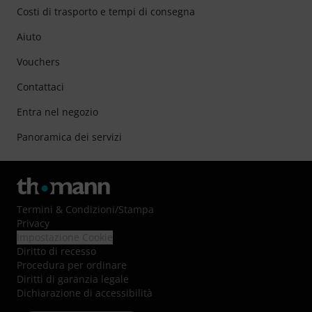
Costi di trasporto e tempi di consegna
Aiuto
Vouchers
Contattaci
Entra nel negozio
Panoramica dei servizi
Termini & Condizioni
/
Stampa
Privacy
Impostazione Cookie
Diritto di recesso
Procedura per ordinare
Diritti di garanzia legale
Dichiarazione di accessibilità