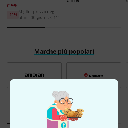
€ 115
€ 99
Miglior prezzo degli
-11%
ultimi 30 giorni: € 111
Marche più popolari