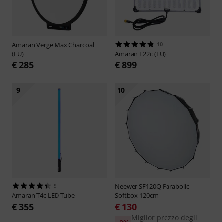
Amaran
Verge Max Charcoal
10
(EU)
Amaran
F22c (EU)
€ 285
€ 899
9
10
9
Neewer
SF120Q Parabolic
Amaran
T4c LED Tube
Softbox 120cm
€ 355
€ 130
Miglior prezzo degli