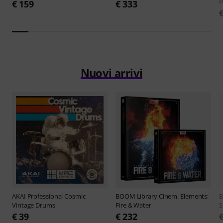
H
€ 159
€ 333
Nuovi arrivi
AKAI Professional
Cosmic
BOOM Library
Cinem. Elements:
B
Vintage Drums
Fire & Water
S
€ 39
€ 232