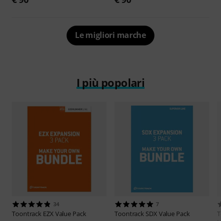
Le migliori marche
I più popolari
34
7
Toontrack
EZX Value Pack
Toontrack
SDX Value Pack
T