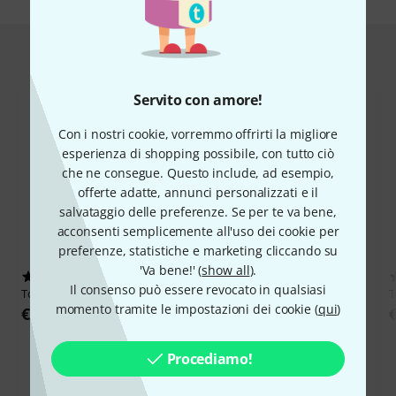
Hot Deals
Servito con amore!
Con i nostri cookie, vorremmo offrirti la migliore
esperienza di shopping possibile, con tutto ciò
che ne consegue. Questo include, ad esempio,
offerte adatte, annunci personalizzati e il
salvataggio delle preferenze. Se per te va bene,
acconsenti semplicemente all'uso dei cookie per
preferenze, statistiche e marketing cliccando su
'Va bene!' (
show all
).
6
9
Il consenso può essere revocato in qualsiasi
Toontrack
EBX Value Pack
Toontrack
SDX The Rooms of
T
momento tramite le impostazioni dei cookie (
qui
)
Hansa
€ 169
€ 145
Procediamo!