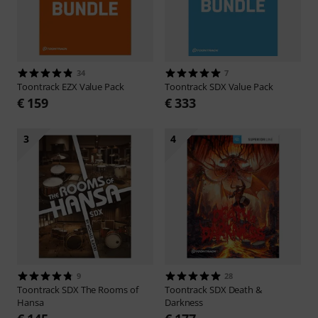
34
7
Toontrack
EZX Value Pack
Toontrack
SDX Value Pack
€ 159
€ 333
3
4
9
28
Toontrack
SDX The Rooms of
Toontrack
SDX Death &
Hansa
Darkness