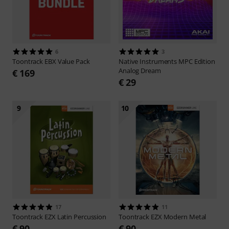
6
3
Toontrack
EBX Value Pack
Native Instruments
MPC Edition
Analog Dream
€ 169
€ 29
9
10
17
11
Toontrack
EZX Latin Percussion
Toontrack
EZX Modern Metal
€ 90
€ 90